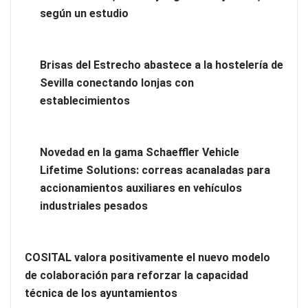
según un estudio
Brisas del Estrecho abastece a la hostelería de
Sevilla conectando lonjas con
Los estudiantes que cambian a Preply mejoran su motivación,
establecimientos
fluidez y logro de objetivos, según un estudio
Novedad en la gama Schaeffler Vehicle
Lifetime Solutions: correas acanaladas para
accionamientos auxiliares en vehículos
industriales pesados
COSITAL valora positivamente el nuevo modelo
de colaboración para reforzar la capacidad
técnica de los ayuntamientos