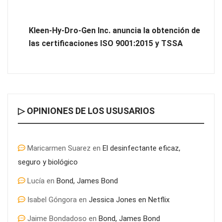
COSITAL valora positivamente el nuevo modelo de
colaboración para reforzar la capacidad técnica de los
Kleen-Hy-Dro-Gen Inc. anuncia la obtención de
ayuntamientos
las certificaciones ISO 9001:2015 y TSSA
▷ OPINIONES DE LOS USUSARIOS
Maricarmen Suarez
en
El desinfectante eficaz,
seguro y biológico
Lucía
en
Bond, James Bond
Última llamada: los destinos con las mayores caídas de precios
Isabel Góngora
en
Jessica Jones en Netflix
para este agosto, según KAYAK
Jaime Bondadoso
en
Bond, James Bond