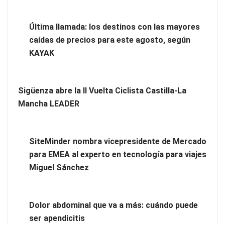
Brisas del Estrecho abastece a la hostelería de Sevilla
Última llamada: los destinos con las mayores
conectando lonjas con establecimientos
caídas de precios para este agosto, según
KAYAK
Sigüenza abre la II Vuelta Ciclista Castilla-La
Mancha LEADER
SiteMinder nombra vicepresidente de Mercado
para EMEA al experto en tecnología para viajes
Miguel Sánchez
Novedad en la gama Schaeffler Vehicle Lifetime Solutions:
correas acanaladas para accionamientos auxiliares en
Dolor abdominal que va a más: cuándo puede
vehículos industriales pesados
ser apendicitis