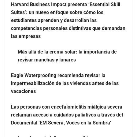
Harvard Business Impact presenta ‘Essential Skill
Suites’: un nuevo enfoque sobre cómo los
estudiantes aprenden y desarrollan las
Zoomex mejora su Strategy Center con herramientas
competencias personales distintivas que demandan
avanzadas para trading estratégico
las empresas
Harvard Business Impact presenta ‘Essential Skill
Más allá de la crema solar: la importancia de
Suites’: un nuevo enfoque sobre cómo los estudiantes
revisar manchas y lunares
aprenden y desarrollan las competencias personales
distintivas que demandan las empresas
Eagle Waterproofing recomienda revisar la
impermeabilización de las viviendas antes de las
vacaciones
Las personas con encefalomielitis miálgica severa
reclaman acceso a cuidados paliativos a través del
Documental ‘EM Severa, Voces en la Sombra’