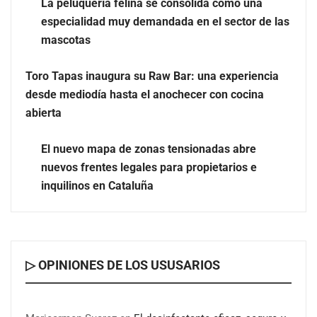
La peluquería felina se consolida como una
especialidad muy demandada en el sector de las
mascotas
Más allá de la crema solar: la importancia de revisar
Toro Tapas inaugura su Raw Bar: una experiencia
manchas y lunares
desde mediodía hasta el anochecer con cocina
abierta
Eagle Waterproofing recomienda revisar la
impermeabilización de las viviendas antes de las
El nuevo mapa de zonas tensionadas abre
vacaciones
nuevos frentes legales para propietarios e
inquilinos en Cataluña
▷ OPINIONES DE LOS USUSARIOS