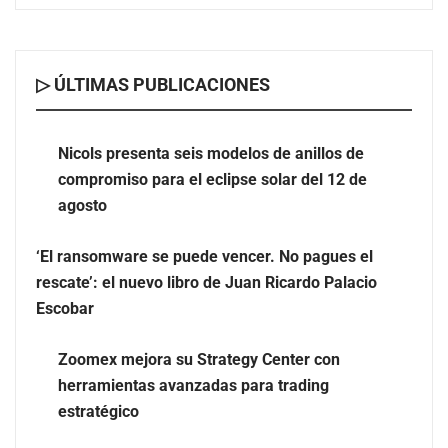
▷ ÚLTIMAS PUBLICACIONES
Nicols presenta seis modelos de anillos de compromiso
para el eclipse solar del 12 de agosto
Nicols presenta seis modelos de anillos de
compromiso para el eclipse solar del 12 de
‘El ransomware se puede vencer. No pagues el rescate’:
agosto
el nuevo libro de Juan Ricardo Palacio Escobar
‘El ransomware se puede vencer. No pagues el
rescate’: el nuevo libro de Juan Ricardo Palacio
Escobar
Zoomex mejora su Strategy Center con
herramientas avanzadas para trading
estratégico