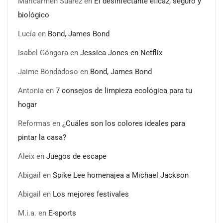
Maricarmen Suarez
en
El desinfectante eficaz, seguro y
biológico
Lucía
en
Bond, James Bond
Isabel Góngora
en
Jessica Jones en Netflix
Jaime Bondadoso
en
Bond, James Bond
Antonia
en
7 consejos de limpieza ecológica para tu
hogar
Reformas
en
¿Cuáles son los colores ideales para
pintar la casa?
Aleix
en
Juegos de escape
Abigail
en
Spike Lee homenajea a Michael Jackson
Abigail
en
Los mejores festivales
M.i.a.
en
E-sports