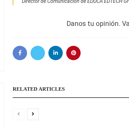
Director de Comunicación de EDUCA EDTECH Gro
Danos tu opinión. Va
RELATED ARTICLES
Eagle Waterproofing recomienda
Las personas con ence
revisar la impermeabilización de
miálgica severa recl
las viviendas antes de las
cuidados paliativos a 