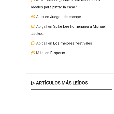
Reformas
en
¿Cuáles son los colores
ideales para pintar la casa?
Aleix
en
Juegos de escape
Abigail
en
Spike Lee homenajea a Michael
Jackson
Abigail
en
Los mejores festivales
M.i.a.
en
E-sports
▷ ARTÍCULOS MÁS LEÍDOS