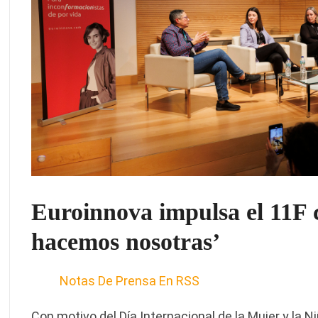
Euroinnova impulsa el 11F c
hacemos nosotras’
Notas De Prensa En RSS
Con motivo del Día Internacional de la Mujer y la Ni