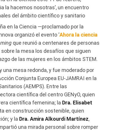
cia la hacemos nosotras’, un encuentro
ales del ámbito científico y sanitario
Niña en la Ciencia —proclamado por la
nova organizó el evento ‘
Ahora la ciencia
aming
que reunió a centenares de personas
 sobre la mesa los desafíos que siguen
razgo de las mujeres en los ámbitos STEM.
 y una mesa redonda, y fue moderado por
 Acción Conjunta Europea EU-JAMRAI en la
nitarios (AEMPS). Entre las
irectora científica del centro GENyO, quien
era científica femenina; la
Dra. Elisabet
erta en construcción sostenible, quien
ión; y la
Dra. Amira Alkourdi Martínez
,
ompartió una mirada personal sobre romper