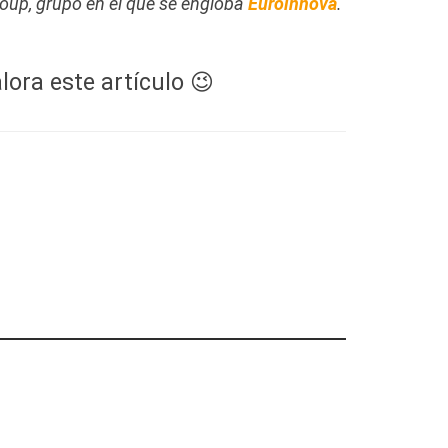
up, grupo en el que se engloba
Euroinnova
.
lora este artículo 😉
falomielitis
aman acceso a
través del