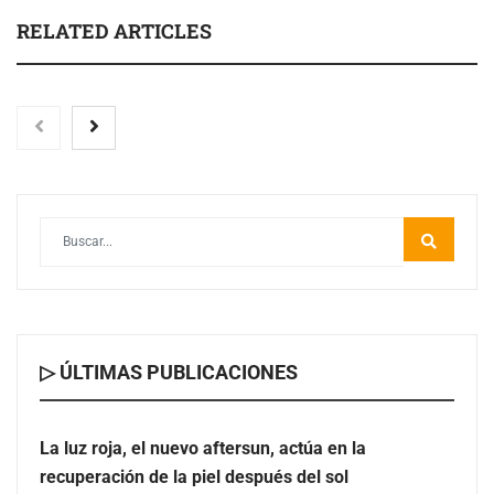
RELATED ARTICLES
La luz roja, el nuevo aftersun, actúa en la recuperación
de la piel después del sol
▷ ÚLTIMAS PUBLICACIONES
La luz roja, el nuevo aftersun, actúa en la
recuperación de la piel después del sol
Eulalia Roig lanza ‘The Journal’, una revista digital