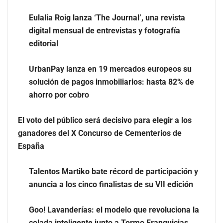
mensual de entrevistas y fotografía editorial
Eulalia Roig lanza ‘The Journal’, una revista
digital mensual de entrevistas y fotografía
editorial
UrbanPay lanza en 19 mercados europeos su
solución de pagos inmobiliarios: hasta 82% de
ahorro por cobro
El voto del público será decisivo para elegir a los
ganadores del X Concurso de Cementerios de
España
UrbanPay lanza en 19 mercados europeos su solución
Talentos Martiko bate récord de participación y
de pagos inmobiliarios: hasta 82% de ahorro por cobro
anuncia a los cinco finalistas de su VII edición
El voto del público será decisivo para elegir a los
Goo! Lavanderías: el modelo que revoluciona la
ganadores del X Concurso de Cementerios de España
colada inteligente junto a Tormo Franquicias