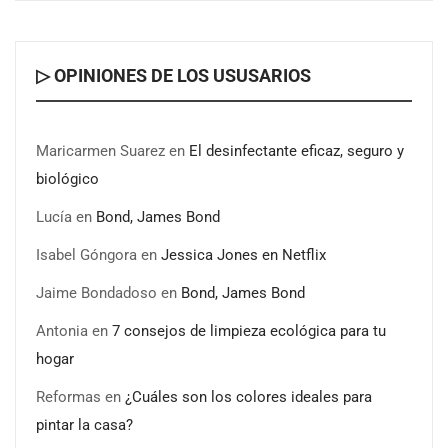
▷ OPINIONES DE LOS USUSARIOS
Maricarmen Suarez
en
El desinfectante eficaz, seguro y
biológico
Goo! Lavanderías: el modelo que revoluciona la colada
Lucía
en
Bond, James Bond
inteligente junto a Tormo Franquicias
Isabel Góngora
en
Jessica Jones en Netflix
Jaime Bondadoso
en
Bond, James Bond
Antonia
en
7 consejos de limpieza ecológica para tu
hogar
Reformas
en
¿Cuáles son los colores ideales para
pintar la casa?