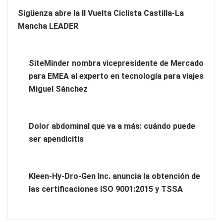
Sigüenza abre la II Vuelta Ciclista Castilla-La
Mancha LEADER
SiteMinder nombra vicepresidente de Mercado
para EMEA al experto en tecnología para viajes
Miguel Sánchez
Novedad en la gama Schaeffler Vehicle Lifetime Solutions:
correas acanaladas para accionamientos auxiliares en
Dolor abdominal que va a más: cuándo puede
vehículos industriales pesados
ser apendicitis
COSITAL valora positivamente el nuevo modelo de
colaboración para reforzar la capacidad técnica de los
Kleen-Hy-Dro-Gen Inc. anuncia la obtención de
ayuntamientos
las certificaciones ISO 9001:2015 y TSSA