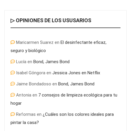
▷ OPINIONES DE LOS USUSARIOS
Maricarmen Suarez
en
El desinfectante eficaz,
seguro y biológico
Lucía
en
Bond, James Bond
Última llamada: los destinos con las mayores caídas de precios
Isabel Góngora
en
Jessica Jones en Netflix
para este agosto, según KAYAK
Jaime Bondadoso
en
Bond, James Bond
Antonia
en
7 consejos de limpieza ecológica para tu
hogar
Reformas
en
¿Cuáles son los colores ideales para
pintar la casa?