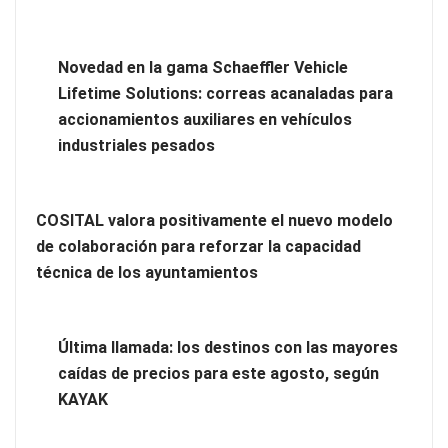
fluidez y logro de objetivos, según un estudio
Novedad en la gama Schaeffler Vehicle
Lifetime Solutions: correas acanaladas para
accionamientos auxiliares en vehículos
industriales pesados
COSITAL valora positivamente el nuevo modelo
de colaboración para reforzar la capacidad
técnica de los ayuntamientos
Brisas del Estrecho abastece a la hostelería de Sevilla
Última llamada: los destinos con las mayores
conectando lonjas con establecimientos
caídas de precios para este agosto, según
KAYAK