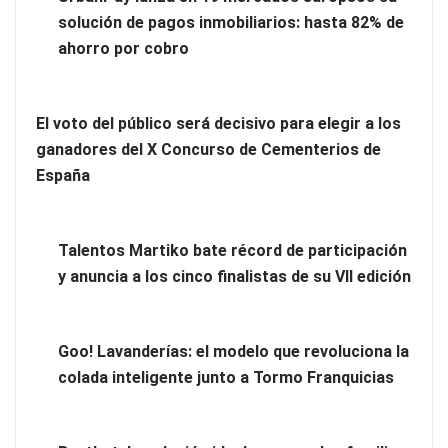
solución de pagos inmobiliarios: hasta 82% de
ahorro por cobro
El voto del público será decisivo para elegir a los
ganadores del X Concurso de Cementerios de
Ranking de despachos: los mejores abogados de extranjería
España
en Majadahonda
Talentos Martiko bate récord de participación
y anuncia a los cinco finalistas de su VII edición
Goo! Lavanderías: el modelo que revoluciona la
colada inteligente junto a Tormo Franquicias