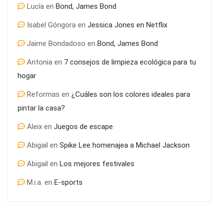
Lucía
en
Bond, James Bond
Isabel Góngora
en
Jessica Jones en Netflix
Jaime Bondadoso
en
Bond, James Bond
Antonia
en
7 consejos de limpieza ecológica para tu
hogar
Reformas
en
¿Cuáles son los colores ideales para
pintar la casa?
Aleix
en
Juegos de escape
¿Por qué es tan determinante el asesoramiento inmobiliario
Abigail
en
Spike Lee homenajea a Michael Jackson
para la compra de piso?
Abigail
en
Los mejores festivales
M.i.a.
en
E-sports