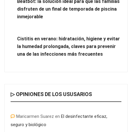
Beatbot: la solución ideal para que las familias
disfruten de un final de temporada de piscina
Tipos de suelos: parquet, tarima o laminado ¿Cuál elegir
inmejorable
para tu hogar?
Cistitis en verano: hidratación, higiene y evitar
la humedad prolongada, claves para prevenir
una de las infecciones más frecuentes
▷ OPINIONES DE LOS USUSARIOS
¿Por qué los Exosomas son la revolución definitiva en el
Maricarmen Suarez
en
El desinfectante eficaz,
cuidado de la piel?
seguro y biológico