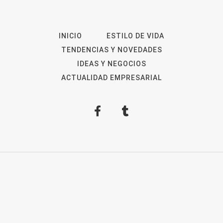
INICIO
ESTILO DE VIDA
TENDENCIAS Y NOVEDADES
IDEAS Y NEGOCIOS
ACTUALIDAD EMPRESARIAL
2026
Revista Digital
ForOpinion
Aviso Legal
Política de privacidad
Política de
Cookies