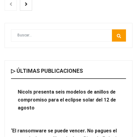
▷ ÚLTIMAS PUBLICACIONES
Nicols presenta seis modelos de anillos de compromiso para el
eclipse solar del 12 de agosto
Nicols presenta seis modelos de anillos de
compromiso para el eclipse solar del 12 de
‘El ransomware se puede vencer. No pagues el rescate’: el
agosto
nuevo libro de Juan Ricardo Palacio Escobar
‘El ransomware se puede vencer. No pagues el