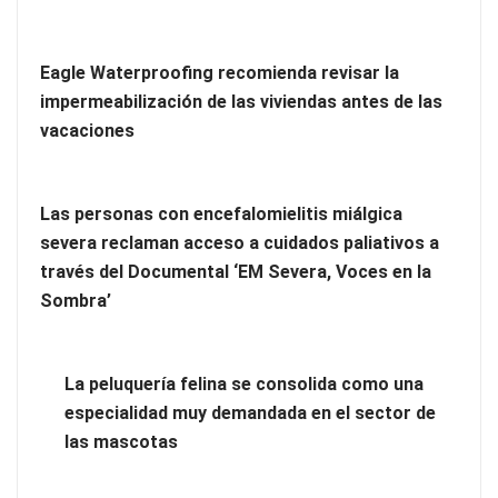
Eagle Waterproofing recomienda revisar la
impermeabilización de las viviendas antes de las
vacaciones
Las personas con encefalomielitis miálgica
severa reclaman acceso a cuidados paliativos a
través del Documental ‘EM Severa, Voces en la
Más allá de la crema solar: la importancia de revisar manchas
Sombra’
y lunares
Eagle Waterproofing recomienda revisar la
La peluquería felina se consolida como una
impermeabilización de las viviendas antes de las vacaciones
especialidad muy demandada en el sector de
las mascotas