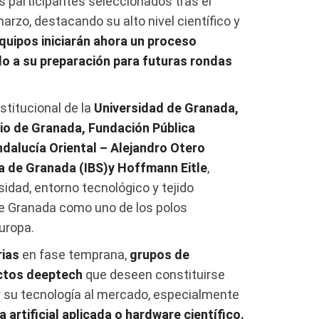
s participantes seleccionados tras el
arzo, destacando su alto nivel científico y
quipos iniciarán ahora un proceso
do a su preparación para futuras rondas
stitucional de la
Universidad de Granada,
io de Granada, Fundación Pública
ndalucía Oriental – Alejandro Otero
ria de Granada (IBS)y Hoffmann Eitle
,
idad, entorno tecnológico y tejido
de Granada como uno de los polos
uropa.
rias
en fase temprana,
grupos de
ctos deeptech
que deseen constituirse
 su tecnología al mercado, especialmente
a artificial aplicada o hardware científico.