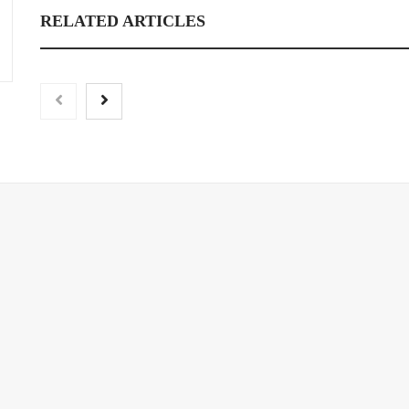
RELATED ARTICLES
‘El ransomware se pu
No pagues el rescate’
libro de Juan Ricard
Escobar
Nicols presenta seis modelos de
anillos de compromiso para el
eclipse solar del 12 de agosto
Harvard Business Impact
presenta ‘Essential Skill Suites’:
un nuevo enfoque sobre cómo los