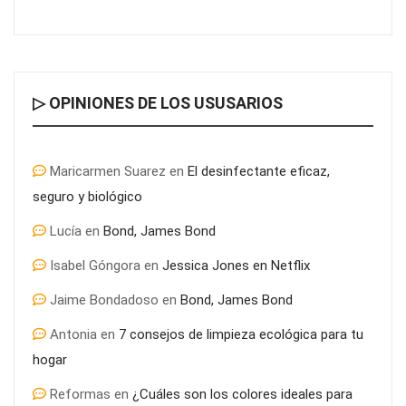
▷ OPINIONES DE LOS USUSARIOS
¿Por qué los Exosomas son la revolución definitiva en el
cuidado de la piel?
Maricarmen Suarez
en
El desinfectante eficaz,
seguro y biológico
Lucía
en
Bond, James Bond
Isabel Góngora
en
Jessica Jones en Netflix
Jaime Bondadoso
en
Bond, James Bond
Antonia
en
7 consejos de limpieza ecológica para tu
hogar
Reformas
en
¿Cuáles son los colores ideales para