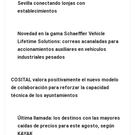
Sevilla conectando lonjas con
La revolución de la podología: plantillas personalizadas con
establecimientos
impresión 3D
Novedad en la gama Schaeffler Vehicle
Lifetime Solutions: correas acanaladas para
accionamientos auxiliares en vehículos
industriales pesados
COSITAL valora positivamente el nuevo modelo
de colaboración para reforzar la capacidad
técnica de los ayuntamientos
Ranking de despachos: los mejores abogados de extranjería
Última llamada: los destinos con las mayores
en Majadahonda
caídas de precios para este agosto, según
KAYAK