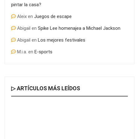
pintar la casa?
¿Por qué es tan determinante el asesoramiento inmobiliario
Aleix
en
Juegos de escape
para la compra de piso?
Abigail
en
Spike Lee homenajea a Michael Jackson
Abigail
en
Los mejores festivales
M.i.a.
en
E-sports
▷ ARTÍCULOS MÁS LEÍDOS