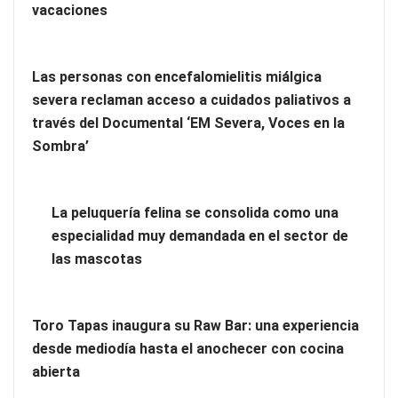
vacaciones
Las personas con encefalomielitis miálgica
severa reclaman acceso a cuidados paliativos a
través del Documental ‘EM Severa, Voces en la
Más allá de la crema solar: la importancia de revisar manchas
Sombra’
y lunares
Eagle Waterproofing recomienda revisar la
La peluquería felina se consolida como una
impermeabilización de las viviendas antes de las vacaciones
especialidad muy demandada en el sector de
las mascotas
Toro Tapas inaugura su Raw Bar: una experiencia
desde mediodía hasta el anochecer con cocina
abierta