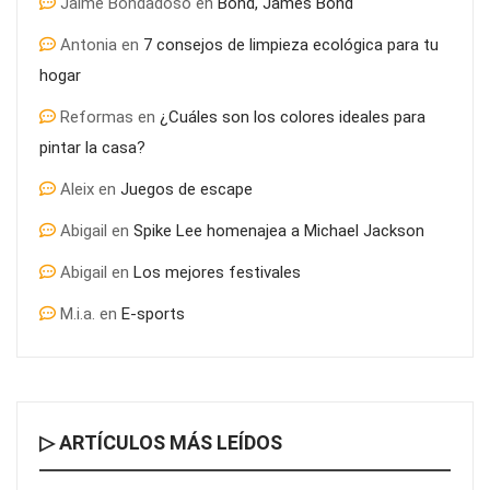
Jaime Bondadoso
en
Bond, James Bond
Antonia
en
7 consejos de limpieza ecológica para tu
hogar
Reformas
en
¿Cuáles son los colores ideales para
pintar la casa?
Aleix
en
Juegos de escape
Abigail
en
Spike Lee homenajea a Michael Jackson
Abigail
en
Los mejores festivales
M.i.a.
en
E-sports
▷ ARTÍCULOS MÁS LEÍDOS