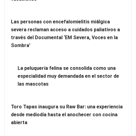
Las personas con encefalomielitis miálgica
severa reclaman acceso a cuidados paliativos a
través del Documental ‘EM Severa, Voces en la
Más allá de la crema solar: la importancia de revisar manchas
Sombra’
y lunares
Eagle Waterproofing recomienda revisar la
La peluquería felina se consolida como una
impermeabilización de las viviendas antes de las vacaciones
especialidad muy demandada en el sector de
las mascotas
Toro Tapas inaugura su Raw Bar: una experiencia
desde mediodía hasta el anochecer con cocina
abierta