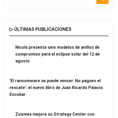
▷ ÚLTIMAS PUBLICACIONES
Nicols presenta seis modelos de anillos de compromiso para el
eclipse solar del 12 de agosto
Nicols presenta seis modelos de anillos de
compromiso para el eclipse solar del 12 de
‘El ransomware se puede vencer. No pagues el rescate’: el
agosto
nuevo libro de Juan Ricardo Palacio Escobar
‘El ransomware se puede vencer. No pagues el
rescate’: el nuevo libro de Juan Ricardo Palacio
Escobar
Zoomex mejora su Strategy Center con