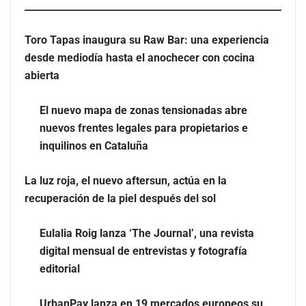
Toro Tapas inaugura su Raw Bar: una experiencia
desde mediodía hasta el anochecer con cocina
El nuevo mapa de zonas tensionadas abre nuevos
abierta
frentes legales para propietarios e inquilinos en
Cataluña
El nuevo mapa de zonas tensionadas abre
nuevos frentes legales para propietarios e
La luz roja, el nuevo aftersun, actúa en la recuperación
inquilinos en Cataluña
de la piel después del sol
La luz roja, el nuevo aftersun, actúa en la
recuperación de la piel después del sol
Eulalia Roig lanza ‘The Journal’, una revista
digital mensual de entrevistas y fotografía
editorial
UrbanPay lanza en 19 mercados europeos su