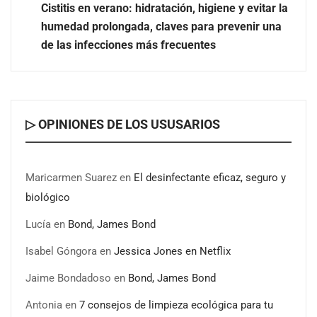
de pagos inmobiliarios: hasta 82% de ahorro por cobro
Cistitis en verano: hidratación, higiene y evitar la
humedad prolongada, claves para prevenir una
El voto del público será decisivo para elegir a los
de las infecciones más frecuentes
ganadores del X Concurso de Cementerios de España
▷ OPINIONES DE LOS USUSARIOS
Maricarmen Suarez
en
El desinfectante eficaz, seguro y
biológico
Lucía
en
Bond, James Bond
Isabel Góngora
en
Jessica Jones en Netflix
Jaime Bondadoso
en
Bond, James Bond
Antonia
en
7 consejos de limpieza ecológica para tu