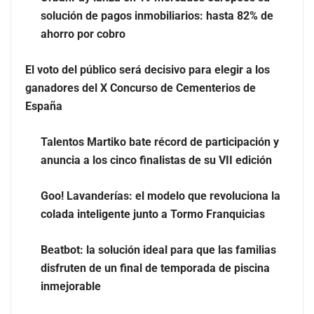
solución de pagos inmobiliarios: hasta 82% de
ahorro por cobro
Eulalia Roig lanza ‘The Journal’, una revista digital
El voto del público será decisivo para elegir a los
mensual de entrevistas y fotografía editorial
ganadores del X Concurso de Cementerios de
España
Talentos Martiko bate récord de participación y
anuncia a los cinco finalistas de su VII edición
Goo! Lavanderías: el modelo que revoluciona la
colada inteligente junto a Tormo Franquicias
Beatbot: la solución ideal para que las familias
disfruten de un final de temporada de piscina
inmejorable
UrbanPay lanza en 19 mercados europeos su solución