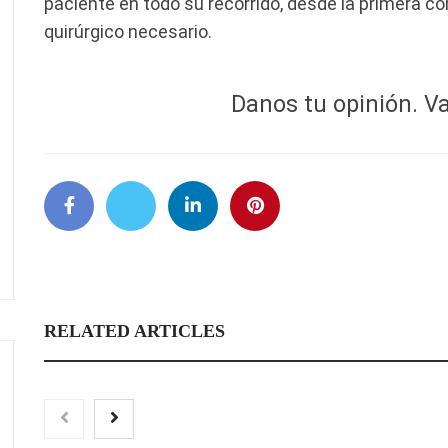
paciente en todo su recorrido, desde la primera c
quirúrgico necesario.
Danos tu opinión. Va
RELATED ARTICLES
‘El ransomware se pu
No pagues el rescate’