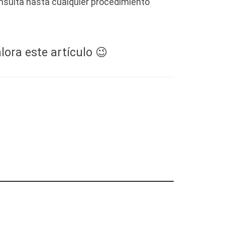
onsulta hasta cualquier procedimiento
lora este artículo 😉
ede vencer.
: el nuevo