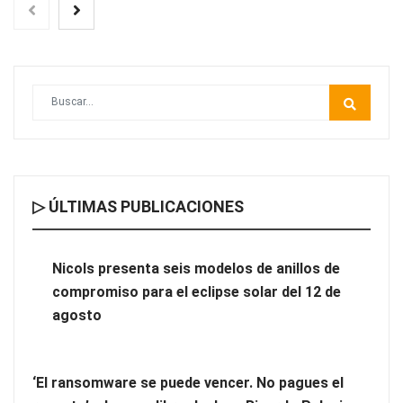
▷ ÚLTIMAS PUBLICACIONES
Nicols presenta seis modelos de anillos de compromiso para el
eclipse solar del 12 de agosto
Nicols presenta seis modelos de anillos de
compromiso para el eclipse solar del 12 de
‘El ransomware se puede vencer. No pagues el rescate’: el
agosto
nuevo libro de Juan Ricardo Palacio Escobar
‘El ransomware se puede vencer. No pagues el