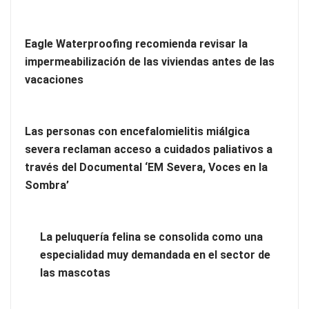
Eagle Waterproofing recomienda revisar la
impermeabilización de las viviendas antes de las
vacaciones
Las personas con encefalomielitis miálgica
severa reclaman acceso a cuidados paliativos a
través del Documental ‘EM Severa, Voces en la
Más allá de la crema solar: la importancia de revisar manchas
Sombra’
y lunares
Eagle Waterproofing recomienda revisar la
La peluquería felina se consolida como una
impermeabilización de las viviendas antes de las vacaciones
especialidad muy demandada en el sector de
las mascotas