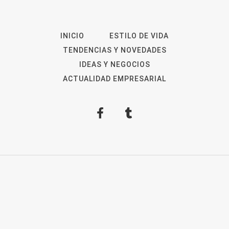
INICIO
ESTILO DE VIDA
TENDENCIAS Y NOVEDADES
IDEAS Y NEGOCIOS
ACTUALIDAD EMPRESARIAL
2026
Revista Digital
ForOpinion
Aviso Legal
Política de privacidad
Política de
Cookies