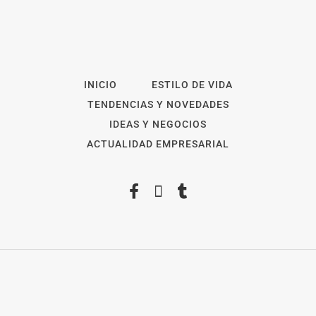
INICIO
ESTILO DE VIDA
TENDENCIAS Y NOVEDADES
IDEAS Y NEGOCIOS
ACTUALIDAD EMPRESARIAL
2026
Revista Digital
ForOpinion
Aviso Legal
Política de privacidad
Política de Cookies