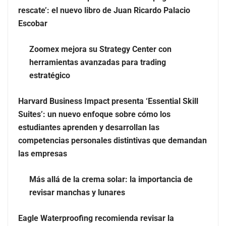
rescate’: el nuevo libro de Juan Ricardo Palacio
Escobar
Zoomex mejora su Strategy Center con
herramientas avanzadas para trading
estratégico
Harvard Business Impact presenta ‘Essential Skill
Suites’: un nuevo enfoque sobre cómo los
estudiantes aprenden y desarrollan las
Zoomex mejora su Strategy Center con herramientas
competencias personales distintivas que demandan
avanzadas para trading estratégico
las empresas
Harvard Business Impact presenta ‘Essential Skill
Más allá de la crema solar: la importancia de
Suites’: un nuevo enfoque sobre cómo los estudiantes
revisar manchas y lunares
aprenden y desarrollan las competencias personales
distintivas que demandan las empresas
Eagle Waterproofing recomienda revisar la