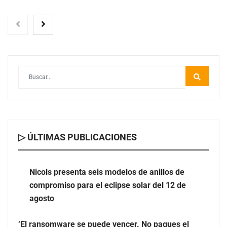
▷ ÚLTIMAS PUBLICACIONES
Nicols presenta seis modelos de anillos de compromiso
para el eclipse solar del 12 de agosto
Nicols presenta seis modelos de anillos de
compromiso para el eclipse solar del 12 de
‘El ransomware se puede vencer. No pagues el rescate’:
agosto
el nuevo libro de Juan Ricardo Palacio Escobar
‘El ransomware se puede vencer. No pagues el