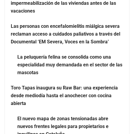
impermeabilización de las viviendas antes de las
vacaciones
Las personas con encefalomielitis miálgica severa
reclaman acceso a cuidados paliativos a través del
Documental ‘EM Severa, Voces en la Sombra’
La peluquería felina se consolida como una
especialidad muy demandada en el sector de las
mascotas
Más allá de la crema solar: la importancia de revisar
Toro Tapas inaugura su Raw Bar: una experiencia
manchas y lunares
desde mediodía hasta el anochecer con cocina
abierta
Eagle Waterproofing recomienda revisar la
impermeabilización de las viviendas antes de las
El nuevo mapa de zonas tensionadas abre
vacaciones
nuevos frentes legales para propietarios e