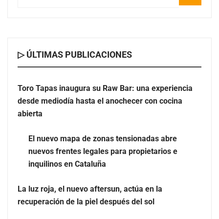
▷ ÚLTIMAS PUBLICACIONES
Toro Tapas inaugura su Raw Bar: una experiencia
desde mediodía hasta el anochecer con cocina
El nuevo mapa de zonas tensionadas abre nuevos
abierta
frentes legales para propietarios e inquilinos en
Cataluña
El nuevo mapa de zonas tensionadas abre
nuevos frentes legales para propietarios e
La luz roja, el nuevo aftersun, actúa en la recuperación
inquilinos en Cataluña
de la piel después del sol
La luz roja, el nuevo aftersun, actúa en la
recuperación de la piel después del sol