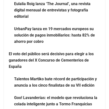
Eulalia Roig lanza ‘The Journal’, una revista
digital mensual de entrevistas y fotografía
editorial
UrbanPay lanza en 19 mercados europeos su
solución de pagos inmobiliarios: hasta 82% de
ahorro por cobro
Eulalia Roig lanza ‘The Journal’, una revista digital
El voto del público será decisivo para elegir a los
mensual de entrevistas y fotografía editorial
ganadores del X Concurso de Cementerios de
España
Talentos Martiko bate récord de participación y
anuncia a los cinco finalistas de su VII edición
Goo! Lavanderías: el modelo que revoluciona la
colada inteligente junto a Tormo Franquicias