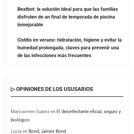
Beatbot: la solución ideal para que las familias
disfruten de un final de temporada de piscina
inmejorable
UrbanPay lanza en 19 mercados europeos su solución
de pagos inmobiliarios: hasta 82% de ahorro por cobro
Cistitis en verano: hidratación, higiene y evitar la
humedad prolongada, claves para prevenir una
El voto del público será decisivo para elegir a los
de las infecciones más frecuentes
ganadores del X Concurso de Cementerios de España
▷ OPINIONES DE LOS USUSARIOS
Maricarmen Suarez
en
El desinfectante eficaz, seguro y
biológico
Lucía
en
Bond, James Bond