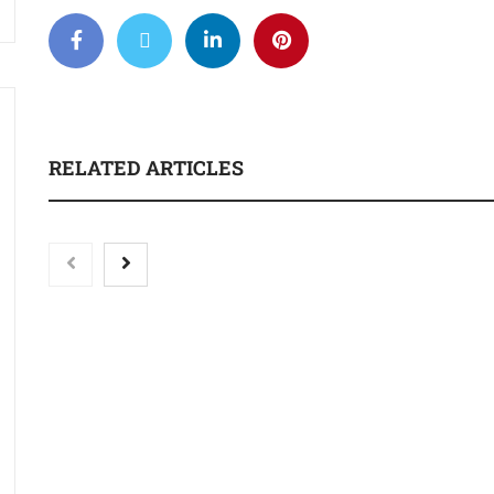
RELATED ARTICLES
‘El ransomware se
vencer. No pagues e
el nuevo libro de 
Palacio Escobar
Nicols presenta seis modelos
de anillos de compromiso
para el eclipse solar del 12 de