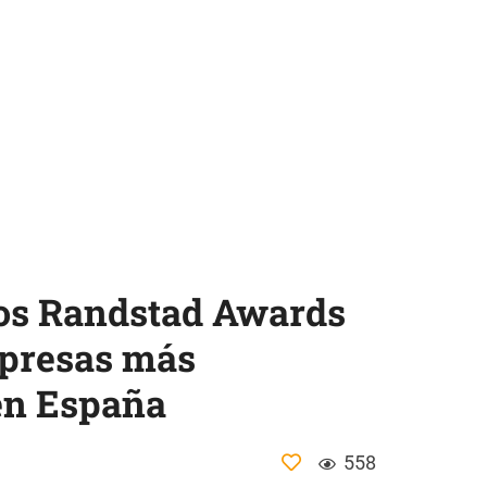
los Randstad Awards
mpresas más
 en España
558