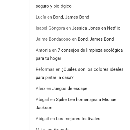
seguro y biológico
Lucía
en
Bond, James Bond
Isabel Góngora
en
Jessica Jones en Netflix
Jaime Bondadoso
en
Bond, James Bond
Antonia
en
7 consejos de limpieza ecológica
para tu hogar
Reformas
en
¿Cuáles son los colores ideales
para pintar la casa?
Aleix
en
Juegos de escape
Abigail
en
Spike Lee homenajea a Michael
Jackson
Abigail
en
Los mejores festivales
M.i.a.
en
E-sports