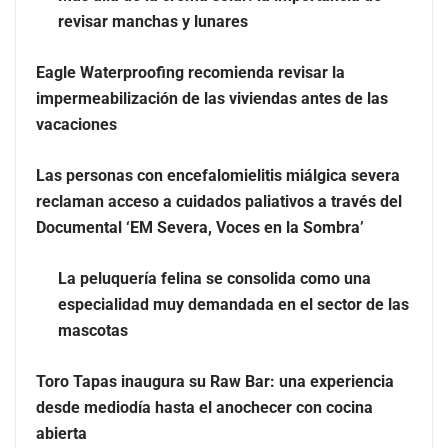
revisar manchas y lunares
Eagle Waterproofing recomienda revisar la
impermeabilización de las viviendas antes de las
vacaciones
Más allá de la crema solar: la importancia de revisar
Las personas con encefalomielitis miálgica severa
manchas y lunares
reclaman acceso a cuidados paliativos a través del
Documental ‘EM Severa, Voces en la Sombra’
Eagle Waterproofing recomienda revisar la
impermeabilización de las viviendas antes de las
La peluquería felina se consolida como una
vacaciones
especialidad muy demandada en el sector de las
mascotas
Las personas con encefalomielitis miálgica severa
reclaman acceso a cuidados paliativos a través del
Toro Tapas inaugura su Raw Bar: una experiencia
Documental ‘EM Severa, Voces en la Sombra’
desde mediodía hasta el anochecer con cocina
abierta