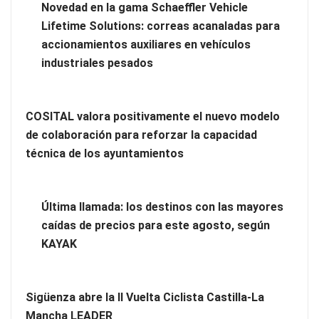
Novedad en la gama Schaeffler Vehicle
Lifetime Solutions: correas acanaladas para
accionamientos auxiliares en vehículos
industriales pesados
COSITAL valora positivamente el nuevo modelo
de colaboración para reforzar la capacidad
técnica de los ayuntamientos
Brisas del Estrecho abastece a la hostelería de Sevilla
Última llamada: los destinos con las mayores
conectando lonjas con establecimientos
caídas de precios para este agosto, según
KAYAK
Sigüenza abre la II Vuelta Ciclista Castilla-La
Mancha LEADER