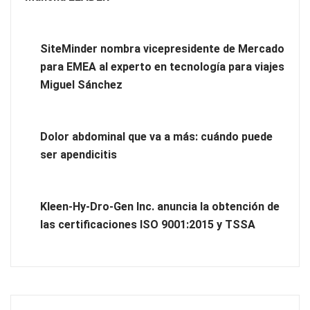
SiteMinder nombra vicepresidente de Mercado
para EMEA al experto en tecnología para viajes
Miguel Sánchez
Novedad en la gama Schaeffler Vehicle Lifetime Solutions:
correas acanaladas para accionamientos auxiliares en
Dolor abdominal que va a más: cuándo puede
vehículos industriales pesados
ser apendicitis
COSITAL valora positivamente el nuevo modelo de
colaboración para reforzar la capacidad técnica de los
Kleen-Hy-Dro-Gen Inc. anuncia la obtención de
ayuntamientos
las certificaciones ISO 9001:2015 y TSSA