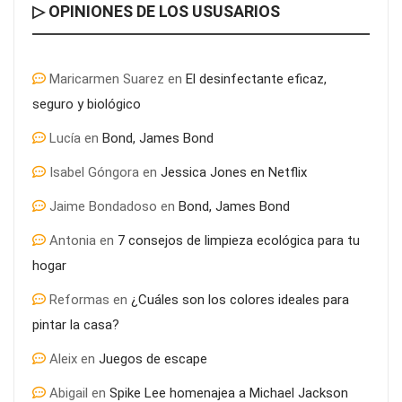
▷ OPINIONES DE LOS USUSARIOS
Maricarmen Suarez
en
El desinfectante eficaz,
seguro y biológico
Lucía
en
Bond, James Bond
Última llamada: los destinos con las mayores caídas de precios
Isabel Góngora
en
Jessica Jones en Netflix
para este agosto, según KAYAK
Jaime Bondadoso
en
Bond, James Bond
Antonia
en
7 consejos de limpieza ecológica para tu
hogar
Reformas
en
¿Cuáles son los colores ideales para
pintar la casa?
Aleix
en
Juegos de escape
Abigail
en
Spike Lee homenajea a Michael Jackson