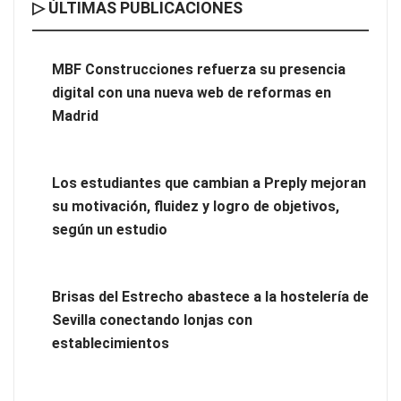
▷ ÚLTIMAS PUBLICACIONES
MBF Construcciones refuerza su presencia digital con una
nueva web de reformas en Madrid
MBF Construcciones refuerza su presencia
digital con una nueva web de reformas en
Madrid
Los estudiantes que cambian a Preply mejoran
su motivación, fluidez y logro de objetivos,
según un estudio
Brisas del Estrecho abastece a la hostelería de
Sevilla conectando lonjas con
Los estudiantes que cambian a Preply mejoran su motivación,
establecimientos
fluidez y logro de objetivos, según un estudio