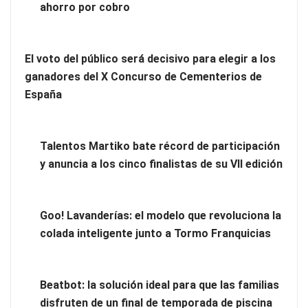
ahorro por cobro
El voto del público será decisivo para elegir a los
ganadores del X Concurso de Cementerios de
España
Talentos Martiko bate récord de participación
y anuncia a los cinco finalistas de su VII edición
UrbanPay lanza en 19 mercados europeos su solución de
pagos inmobiliarios: hasta 82% de ahorro por cobro
Goo! Lavanderías: el modelo que revoluciona la
colada inteligente junto a Tormo Franquicias
El voto del público será decisivo para elegir a los ganadores
del X Concurso de Cementerios de España
Beatbot: la solución ideal para que las familias
disfruten de un final de temporada de piscina