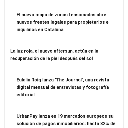
La luz roja, el nuevo aftersun, actúa en la recuperación de la
El nuevo mapa de zonas tensionadas abre
piel después del sol
nuevos frentes legales para propietarios e
inquilinos en Cataluña
La luz roja, el nuevo aftersun, actúa en la
recuperación de la piel después del sol
Eulalia Roig lanza ‘The Journal’, una revista
digital mensual de entrevistas y fotografía
editorial
Eulalia Roig lanza ‘The Journal’, una revista digital mensual
UrbanPay lanza en 19 mercados europeos su
de entrevistas y fotografía editorial
solución de pagos inmobiliarios: hasta 82% de