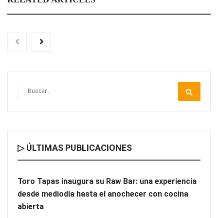
Toro Tapas inaugura su Raw Bar: una experiencia desde
mediodía hasta el anochecer con cocina abierta
▷ ÚLTIMAS PUBLICACIONES
Toro Tapas inaugura su Raw Bar: una experiencia
desde mediodía hasta el anochecer con cocina
El nuevo mapa de zonas tensionadas abre nuevos frentes
abierta
legales para propietarios e inquilinos en Cataluña