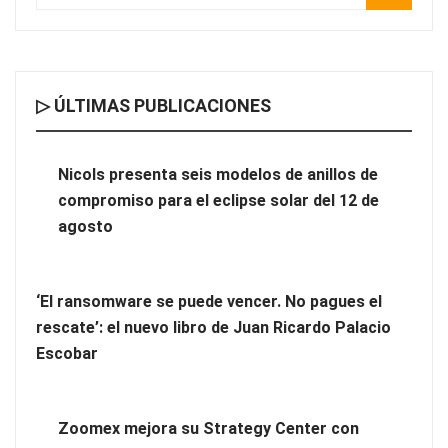
▷ ÚLTIMAS PUBLICACIONES
Nicols presenta seis modelos de anillos de compromiso para el
eclipse solar del 12 de agosto
Nicols presenta seis modelos de anillos de
compromiso para el eclipse solar del 12 de
‘El ransomware se puede vencer. No pagues el rescate’: el
agosto
nuevo libro de Juan Ricardo Palacio Escobar
‘El ransomware se puede vencer. No pagues el
rescate’: el nuevo libro de Juan Ricardo Palacio
Escobar
Zoomex mejora su Strategy Center con