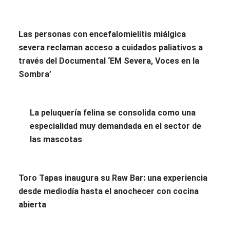
Las personas con encefalomielitis miálgica
severa reclaman acceso a cuidados paliativos a
través del Documental ‘EM Severa, Voces en la
Más allá de la crema solar: la importancia de revisar manchas
Sombra’
y lunares
Eagle Waterproofing recomienda revisar la
La peluquería felina se consolida como una
impermeabilización de las viviendas antes de las vacaciones
especialidad muy demandada en el sector de
las mascotas
Toro Tapas inaugura su Raw Bar: una experiencia
desde mediodía hasta el anochecer con cocina
abierta