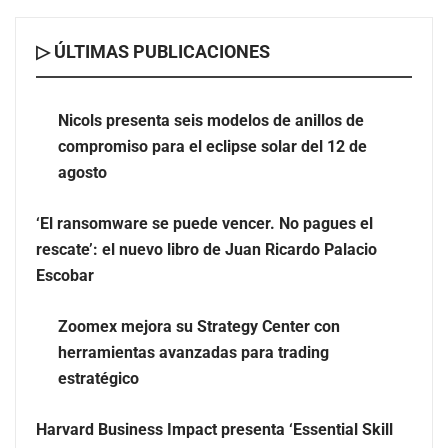
▷ ÚLTIMAS PUBLICACIONES
Nicols presenta seis modelos de anillos de compromiso
para el eclipse solar del 12 de agosto
Nicols presenta seis modelos de anillos de
compromiso para el eclipse solar del 12 de
‘El ransomware se puede vencer. No pagues el rescate’:
agosto
el nuevo libro de Juan Ricardo Palacio Escobar
‘El ransomware se puede vencer. No pagues el
rescate’: el nuevo libro de Juan Ricardo Palacio
Escobar
Zoomex mejora su Strategy Center con
herramientas avanzadas para trading
estratégico
Harvard Business Impact presenta ‘Essential Skill