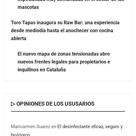
mascotas
Más allá de la crema solar: la importancia de revisar
Toro Tapas inaugura su Raw Bar: una experiencia
manchas y lunares
desde mediodía hasta el anochecer con cocina
abierta
Eagle Waterproofing recomienda revisar la
impermeabilización de las viviendas antes de las
El nuevo mapa de zonas tensionadas abre
vacaciones
nuevos frentes legales para propietarios e
inquilinos en Cataluña
▷ OPINIONES DE LOS USUSARIOS
Maricarmen Suarez
en
El desinfectante eficaz, seguro y
biológico