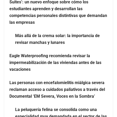
Suites’: un nuevo enfoque sobre cómo los
estudiantes aprenden y desarrollan las
Zoomex mejora su Strategy Center con herramientas
competencias personales distintivas que demandan
avanzadas para trading estratégico
las empresas
Harvard Business Impact presenta ‘Essential Skill
Más allá de la crema solar: la importancia de
Suites’: un nuevo enfoque sobre cómo los estudiantes
revisar manchas y lunares
aprenden y desarrollan las competencias personales
distintivas que demandan las empresas
Eagle Waterproofing recomienda revisar la
impermeabilización de las viviendas antes de las
vacaciones
Las personas con encefalomielitis miálgica severa
reclaman acceso a cuidados paliativos a través del
Documental ‘EM Severa, Voces en la Sombra’
La peluquería felina se consolida como una
especialidad muy demandada en el sector de las