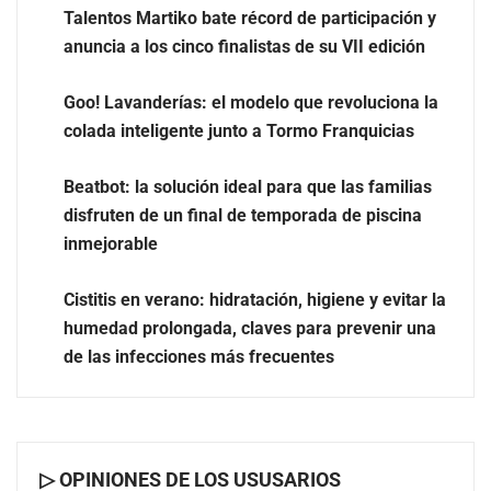
Talentos Martiko bate récord de participación y
anuncia a los cinco finalistas de su VII edición
Goo! Lavanderías: el modelo que revoluciona la
colada inteligente junto a Tormo Franquicias
Beatbot: la solución ideal para que las familias
disfruten de un final de temporada de piscina
inmejorable
UrbanPay lanza en 19 mercados europeos su solución
de pagos inmobiliarios: hasta 82% de ahorro por cobro
Cistitis en verano: hidratación, higiene y evitar la
humedad prolongada, claves para prevenir una
El voto del público será decisivo para elegir a los
de las infecciones más frecuentes
ganadores del X Concurso de Cementerios de España
▷ OPINIONES DE LOS USUSARIOS