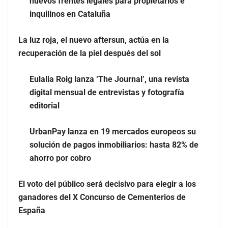
nuevos frentes legales para propietarios e
La luz roja, el nuevo aftersun, actúa en la recuperación
inquilinos en Cataluña
de la piel después del sol
La luz roja, el nuevo aftersun, actúa en la
recuperación de la piel después del sol
Eulalia Roig lanza ‘The Journal’, una revista
digital mensual de entrevistas y fotografía
editorial
UrbanPay lanza en 19 mercados europeos su
solución de pagos inmobiliarios: hasta 82% de
ahorro por cobro
Eulalia Roig lanza ‘The Journal’, una revista digital
El voto del público será decisivo para elegir a los
mensual de entrevistas y fotografía editorial
ganadores del X Concurso de Cementerios de
España