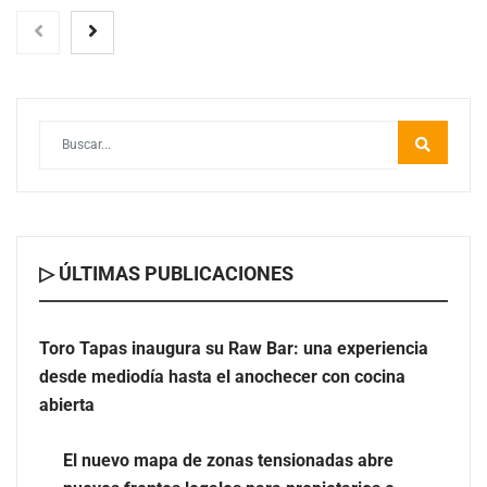
Toro Tapas inaugura su Raw Bar: una experiencia
desde mediodía hasta el anochecer con cocina abierta
▷ ÚLTIMAS PUBLICACIONES
Toro Tapas inaugura su Raw Bar: una experiencia
desde mediodía hasta el anochecer con cocina
El nuevo mapa de zonas tensionadas abre nuevos
abierta
frentes legales para propietarios e inquilinos en
Cataluña
El nuevo mapa de zonas tensionadas abre