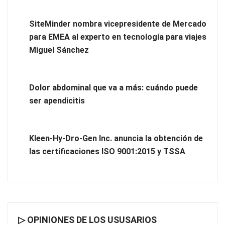
SiteMinder nombra vicepresidente de Mercado
para EMEA al experto en tecnología para viajes
Miguel Sánchez
Novedad en la gama Schaeffler Vehicle Lifetime Solutions:
correas acanaladas para accionamientos auxiliares en
Dolor abdominal que va a más: cuándo puede
vehículos industriales pesados
ser apendicitis
COSITAL valora positivamente el nuevo modelo de
colaboración para reforzar la capacidad técnica de los
Kleen-Hy-Dro-Gen Inc. anuncia la obtención de
ayuntamientos
las certificaciones ISO 9001:2015 y TSSA
▷ OPINIONES DE LOS USUSARIOS