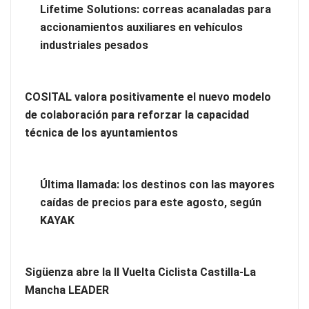
Lifetime Solutions: correas acanaladas para
accionamientos auxiliares en vehículos
industriales pesados
COSITAL valora positivamente el nuevo modelo
de colaboración para reforzar la capacidad
técnica de los ayuntamientos
Brisas del Estrecho abastece a la hostelería de Sevilla
Última llamada: los destinos con las mayores
conectando lonjas con establecimientos
caídas de precios para este agosto, según
KAYAK
Sigüenza abre la II Vuelta Ciclista Castilla-La
Mancha LEADER