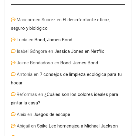
Maricarmen Suarez
en
El desinfectante eficaz,
seguro y biológico
Lucía
en
Bond, James Bond
Última llamada: los destinos con las mayores caídas de precios
Isabel Góngora
en
Jessica Jones en Netflix
para este agosto, según KAYAK
Jaime Bondadoso
en
Bond, James Bond
Antonia
en
7 consejos de limpieza ecológica para tu
hogar
Reformas
en
¿Cuáles son los colores ideales para
pintar la casa?
Aleix
en
Juegos de escape
Abigail
en
Spike Lee homenajea a Michael Jackson