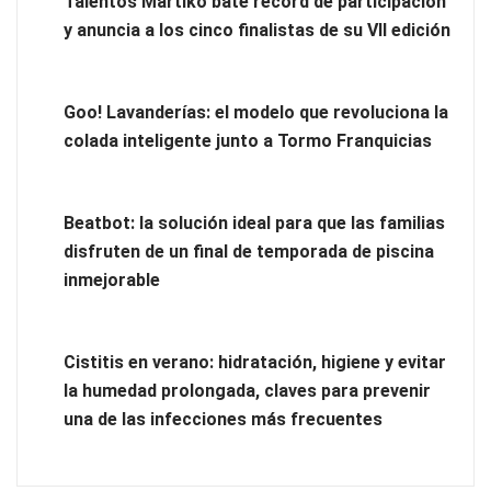
Talentos Martiko bate récord de participación
y anuncia a los cinco finalistas de su VII edición
UrbanPay lanza en 19 mercados europeos su solución de
pagos inmobiliarios: hasta 82% de ahorro por cobro
Goo! Lavanderías: el modelo que revoluciona la
colada inteligente junto a Tormo Franquicias
El voto del público será decisivo para elegir a los ganadores
del X Concurso de Cementerios de España
Beatbot: la solución ideal para que las familias
disfruten de un final de temporada de piscina
inmejorable
Cistitis en verano: hidratación, higiene y evitar
la humedad prolongada, claves para prevenir
una de las infecciones más frecuentes