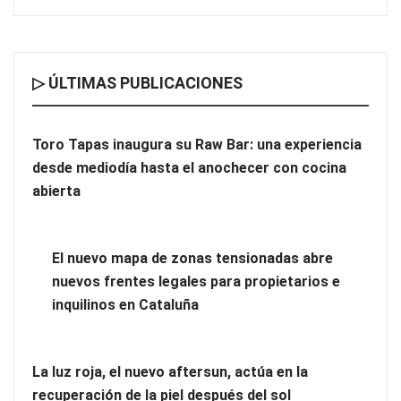
▷ ÚLTIMAS PUBLICACIONES
Toro Tapas inaugura su Raw Bar: una experiencia
desde mediodía hasta el anochecer con cocina
El nuevo mapa de zonas tensionadas abre nuevos frentes
abierta
legales para propietarios e inquilinos en Cataluña
La luz roja, el nuevo aftersun, actúa en la recuperación de la
El nuevo mapa de zonas tensionadas abre
piel después del sol
nuevos frentes legales para propietarios e
inquilinos en Cataluña
La luz roja, el nuevo aftersun, actúa en la
recuperación de la piel después del sol