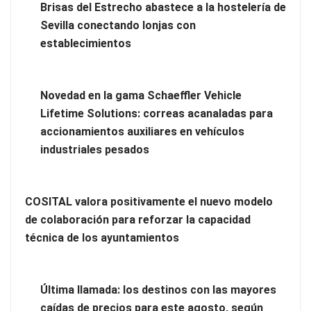
Brisas del Estrecho abastece a la hostelería de
Sevilla conectando lonjas con
Los estudiantes que cambian a Preply mejoran su motivación,
establecimientos
fluidez y logro de objetivos, según un estudio
Novedad en la gama Schaeffler Vehicle
Lifetime Solutions: correas acanaladas para
accionamientos auxiliares en vehículos
industriales pesados
COSITAL valora positivamente el nuevo modelo
de colaboración para reforzar la capacidad
técnica de los ayuntamientos
Brisas del Estrecho abastece a la hostelería de Sevilla
Última llamada: los destinos con las mayores
conectando lonjas con establecimientos
caídas de precios para este agosto, según