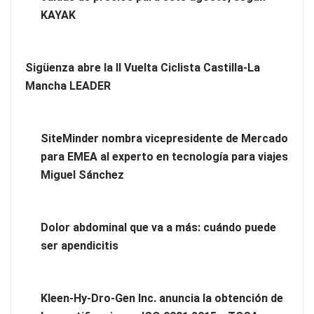
KAYAK
Sigüenza abre la II Vuelta Ciclista Castilla-La
Mancha LEADER
SiteMinder nombra vicepresidente de Mercado
para EMEA al experto en tecnología para viajes
Miguel Sánchez
Novedad en la gama Schaeffler Vehicle Lifetime Solutions:
correas acanaladas para accionamientos auxiliares en
Dolor abdominal que va a más: cuándo puede
vehículos industriales pesados
ser apendicitis
COSITAL valora positivamente el nuevo modelo de
colaboración para reforzar la capacidad técnica de los
Kleen-Hy-Dro-Gen Inc. anuncia la obtención de
ayuntamientos