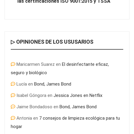
las certificaciones ISO 9001:2015 y TSSA
▷ OPINIONES DE LOS USUSARIOS
Maricarmen Suarez
en
El desinfectante eficaz,
seguro y biológico
Lucía
en
Bond, James Bond
Última llamada: los destinos con las mayores caídas de precios
Isabel Góngora
en
Jessica Jones en Netflix
para este agosto, según KAYAK
Jaime Bondadoso
en
Bond, James Bond
Antonia
en
7 consejos de limpieza ecológica para tu
hogar