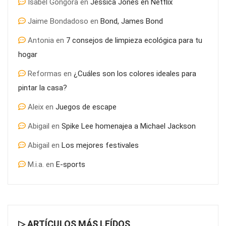
Isabel Góngora
en
Jessica Jones en Netflix
El pasado y el presente del SEO ¿Qué ha cambiado?
Jaime Bondadoso
en
Bond, James Bond
Antonia
en
7 consejos de limpieza ecológica para tu
hogar
Reformas
en
¿Cuáles son los colores ideales para
pintar la casa?
Aleix
en
Juegos de escape
Abigail
en
Spike Lee homenajea a Michael Jackson
Abigail
en
Los mejores festivales
M.i.a.
en
E-sports
▷ ARTÍCULOS MÁS LEÍDOS