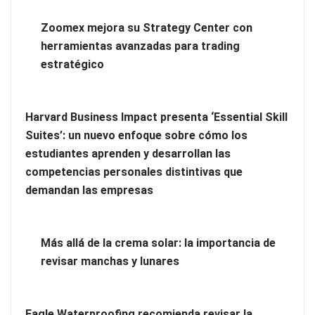
Zoomex mejora su Strategy Center con
¿Tienes un apartamento turístico y quieres contratar limpieza
herramientas avanzadas para trading
profesional?
estratégico
Harvard Business Impact presenta ‘Essential Skill
Suites’: un nuevo enfoque sobre cómo los
estudiantes aprenden y desarrollan las
competencias personales distintivas que
demandan las empresas
Más allá de la crema solar: la importancia de
revisar manchas y lunares
Ventajas de contratar un servicio profesional de limpieza de
oficinas
Eagle Waterproofing recomienda revisar la