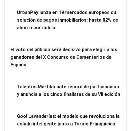
UrbanPay lanza en 19 mercados europeos su
solución de pagos inmobiliarios: hasta 82% de
ahorro por cobro
El voto del público será decisivo para elegir a los
Eulalia Roig lanza ‘The Journal’, una revista digital mensual
ganadores del X Concurso de Cementerios de
de entrevistas y fotografía editorial
España
Talentos Martiko bate récord de participación
y anuncia a los cinco finalistas de su VII edición
Goo! Lavanderías: el modelo que revoluciona la
colada inteligente junto a Tormo Franquicias