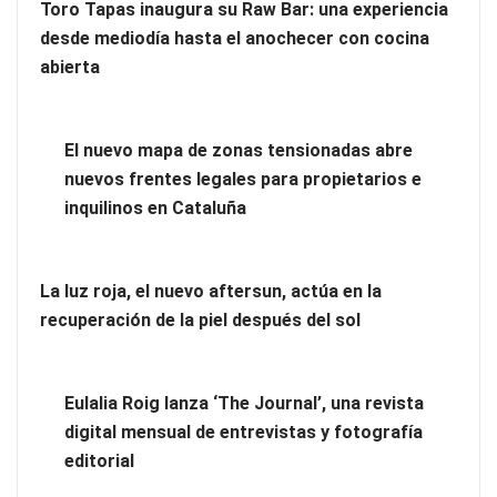
Toro Tapas inaugura su Raw Bar: una experiencia
desde mediodía hasta el anochecer con cocina
abierta
El nuevo mapa de zonas tensionadas abre
nuevos frentes legales para propietarios e
inquilinos en Cataluña
El nuevo mapa de zonas tensionadas abre nuevos frentes
legales para propietarios e inquilinos en Cataluña
La luz roja, el nuevo aftersun, actúa en la
recuperación de la piel después del sol
La luz roja, el nuevo aftersun, actúa en la recuperación de la
piel después del sol
Eulalia Roig lanza ‘The Journal’, una revista
digital mensual de entrevistas y fotografía
editorial