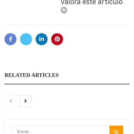
Valora este artículo
😉
RELATED ARTICLES
Las personas con encefalomielitis miálgica severa reclaman
acceso a cuidados paliativos a través del Documental ‘EM
Severa, Voces en la Sombra’