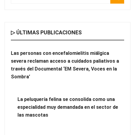
▷ ÚLTIMAS PUBLICACIONES
Las personas con encefalomielitis miálgica
severa reclaman acceso a cuidados paliativos a
través del Documental ‘EM Severa, Voces en la
La peluquería felina se consolida como una especialidad muy
Sombra’
demandada en el sector de las mascotas
Toro Tapas inaugura su Raw Bar: una experiencia desde
La peluquería felina se consolida como una
mediodía hasta el anochecer con cocina abierta
especialidad muy demandada en el sector de
las mascotas