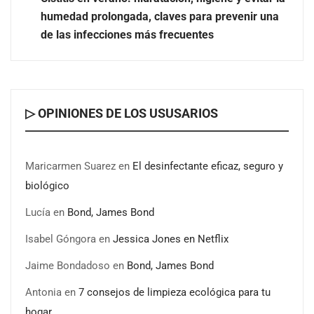
humedad prolongada, claves para prevenir una
El voto del público será decisivo para elegir a los
de las infecciones más frecuentes
ganadores del X Concurso de Cementerios de España
▷ OPINIONES DE LOS USUSARIOS
Maricarmen Suarez
en
El desinfectante eficaz, seguro y
biológico
Lucía
en
Bond, James Bond
Isabel Góngora
en
Jessica Jones en Netflix
Jaime Bondadoso
en
Bond, James Bond
Antonia
en
7 consejos de limpieza ecológica para tu
hogar