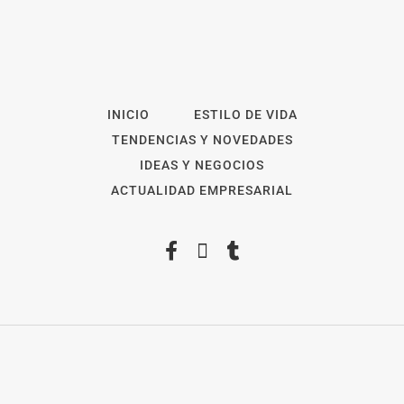
INICIO
ESTILO DE VIDA
TENDENCIAS Y NOVEDADES
IDEAS Y NEGOCIOS
ACTUALIDAD EMPRESARIAL
2026
Revista Digital
ForOpinion
Aviso Legal
Política de privacidad
Política de Cookies