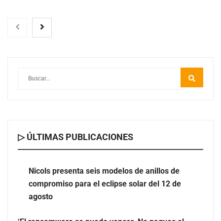
▷ ÚLTIMAS PUBLICACIONES
Nicols presenta seis modelos de anillos de compromiso
para el eclipse solar del 12 de agosto
Nicols presenta seis modelos de anillos de
compromiso para el eclipse solar del 12 de
‘El ransomware se puede vencer. No pagues el rescate’:
agosto
el nuevo libro de Juan Ricardo Palacio Escobar