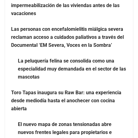
impermeabilización de las viviendas antes de las
vacaciones
Las personas con encefalomielitis miálgica severa
reclaman acceso a cuidados paliativos a través del
Documental ‘EM Severa, Voces en la Sombra’
La peluquería felina se consolida como una
especialidad muy demandada en el sector de las
mascotas
Más allá de la crema solar: la importancia de revisar
Toro Tapas inaugura su Raw Bar: una experiencia
manchas y lunares
desde mediodía hasta el anochecer con cocina
abierta
Eagle Waterproofing recomienda revisar la
impermeabilización de las viviendas antes de las
El nuevo mapa de zonas tensionadas abre
vacaciones
nuevos frentes legales para propietarios e