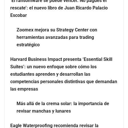
‘El ransomware se puede vencer. No pagues el
rescate’: el nuevo libro de Juan Ricardo Palacio
Escobar
Zoomex mejora su Strategy Center con
herramientas avanzadas para trading
estratégico
Harvard Business Impact presenta ‘Essential Skill
Suites’: un nuevo enfoque sobre cómo los
estudiantes aprenden y desarrollan las
Zoomex mejora su Strategy Center con herramientas
competencias personales distintivas que demandan
avanzadas para trading estratégico
las empresas
Harvard Business Impact presenta ‘Essential Skill
Más allá de la crema solar: la importancia de
Suites’: un nuevo enfoque sobre cómo los estudiantes
revisar manchas y lunares
aprenden y desarrollan las competencias personales
distintivas que demandan las empresas
Eagle Waterproofing recomienda revisar la