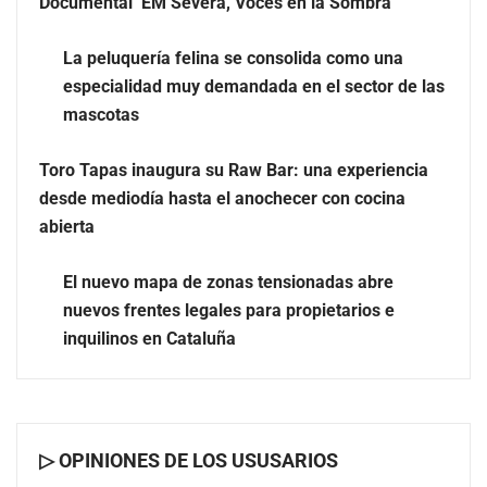
Documental ‘EM Severa, Voces en la Sombra’
La peluquería felina se consolida como una
especialidad muy demandada en el sector de las
mascotas
Más allá de la crema solar: la importancia de revisar
Toro Tapas inaugura su Raw Bar: una experiencia
manchas y lunares
desde mediodía hasta el anochecer con cocina
abierta
Eagle Waterproofing recomienda revisar la
impermeabilización de las viviendas antes de las
El nuevo mapa de zonas tensionadas abre
vacaciones
nuevos frentes legales para propietarios e
inquilinos en Cataluña
▷ OPINIONES DE LOS USUSARIOS