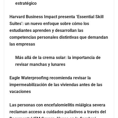
estratégico
Harvard Business Impact presenta ‘Essential Skill
Suites’: un nuevo enfoque sobre cómo los
estudiantes aprenden y desarrollan las
Zoomex mejora su Strategy Center con herramientas
competencias personales distintivas que demandan
avanzadas para trading estratégico
las empresas
Harvard Business Impact presenta ‘Essential Skill
Más allá de la crema solar: la importancia de
Suites’: un nuevo enfoque sobre cómo los estudiantes
revisar manchas y lunares
aprenden y desarrollan las competencias personales
distintivas que demandan las empresas
Eagle Waterproofing recomienda revisar la
impermeabilización de las viviendas antes de las
vacaciones
Las personas con encefalomielitis miálgica severa
reclaman acceso a cuidados paliativos a través del