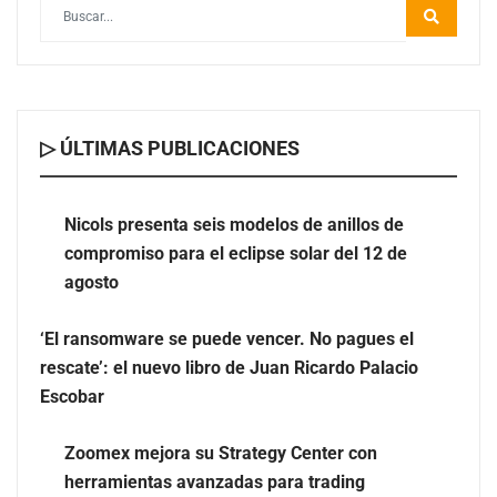
▷ ÚLTIMAS PUBLICACIONES
Nicols presenta seis modelos de anillos de compromiso
para el eclipse solar del 12 de agosto
Nicols presenta seis modelos de anillos de
compromiso para el eclipse solar del 12 de
‘El ransomware se puede vencer. No pagues el rescate’:
agosto
el nuevo libro de Juan Ricardo Palacio Escobar
‘El ransomware se puede vencer. No pagues el
rescate’: el nuevo libro de Juan Ricardo Palacio
Escobar
Zoomex mejora su Strategy Center con
herramientas avanzadas para trading