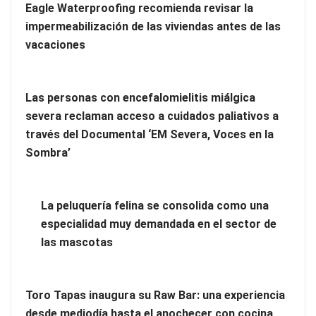
Eagle Waterproofing recomienda revisar la
impermeabilización de las viviendas antes de las
vacaciones
Las personas con encefalomielitis miálgica
severa reclaman acceso a cuidados paliativos a
través del Documental ‘EM Severa, Voces en la
Más allá de la crema solar: la importancia de revisar manchas
Sombra’
y lunares
Eagle Waterproofing recomienda revisar la
La peluquería felina se consolida como una
impermeabilización de las viviendas antes de las vacaciones
especialidad muy demandada en el sector de
las mascotas
Toro Tapas inaugura su Raw Bar: una experiencia
desde mediodía hasta el anochecer con cocina