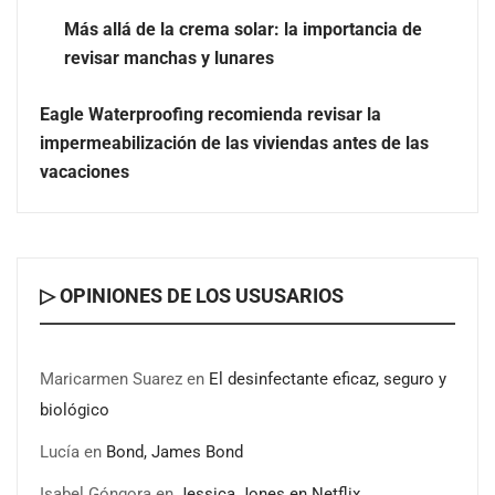
Más allá de la crema solar: la importancia de
revisar manchas y lunares
Eagle Waterproofing recomienda revisar la
impermeabilización de las viviendas antes de las
vacaciones
Nicols presenta seis modelos de anillos de compromiso
▷ OPINIONES DE LOS USUSARIOS
para el eclipse solar del 12 de agosto
‘El ransomware se puede vencer. No pagues el rescate’:
Maricarmen Suarez
en
El desinfectante eficaz, seguro y
el nuevo libro de Juan Ricardo Palacio Escobar
biológico
Lucía
en
Bond, James Bond
Isabel Góngora
en
Jessica Jones en Netflix