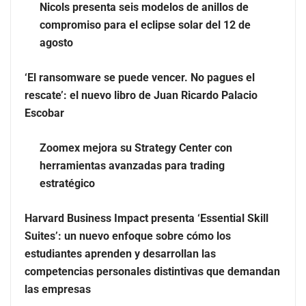
Nicols presenta seis modelos de anillos de
GITGE comunica la conclusión de la etapa del Dr. Óscar
compromiso para el eclipse solar del 12 de
Ondo como director general
agosto
‘El ransomware se puede vencer. No pagues el
rescate’: el nuevo libro de Juan Ricardo Palacio
Escobar
Zoomex mejora su Strategy Center con
herramientas avanzadas para trading
estratégico
Harvard Business Impact presenta ‘Essential Skill
Suites’: un nuevo enfoque sobre cómo los
El 82% de empresas industriales no encuentra personal
estudiantes aprenden y desarrollan las
disponible: 100.000€ para formar nuevos profesionales
competencias personales distintivas que demandan
las empresas