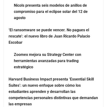
para el eclipse solar del 12 de agosto
Nicols presenta seis modelos de anillos de
compromiso para el eclipse solar del 12 de
‘El ransomware se puede vencer. No pagues el rescate’:
agosto
el nuevo libro de Juan Ricardo Palacio Escobar
‘El ransomware se puede vencer. No pagues el
rescate’: el nuevo libro de Juan Ricardo Palacio
Escobar
Zoomex mejora su Strategy Center con
herramientas avanzadas para trading
estratégico
Harvard Business Impact presenta ‘Essential Skill
Suites’: un nuevo enfoque sobre cómo los
estudiantes aprenden y desarrollan las
Zoomex mejora su Strategy Center con herramientas
competencias personales distintivas que demandan
avanzadas para trading estratégico
las empresas