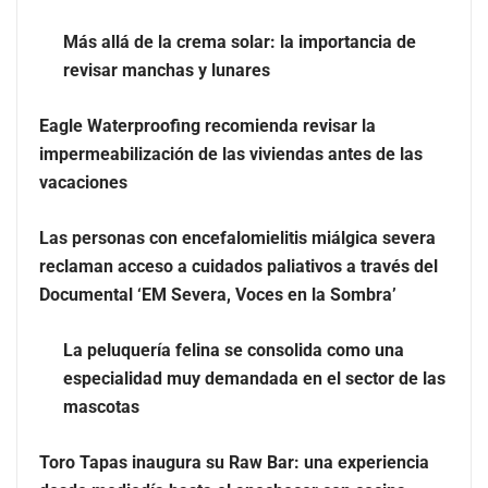
Harvard Business Impact presenta ‘Essential Skill
Más allá de la crema solar: la importancia de
Suites’: un nuevo enfoque sobre cómo los estudiantes
revisar manchas y lunares
aprenden y desarrollan las competencias personales
distintivas que demandan las empresas
Eagle Waterproofing recomienda revisar la
impermeabilización de las viviendas antes de las
vacaciones
Las personas con encefalomielitis miálgica severa
reclaman acceso a cuidados paliativos a través del
Documental ‘EM Severa, Voces en la Sombra’
La peluquería felina se consolida como una
especialidad muy demandada en el sector de las
mascotas
Más allá de la crema solar: la importancia de revisar
Toro Tapas inaugura su Raw Bar: una experiencia
manchas y lunares