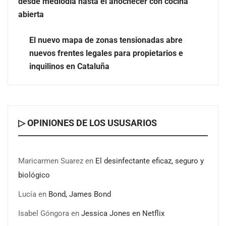
desde mediodía hasta el anochecer con cocina
abierta
Eagle Waterproofing recomienda revisar la
impermeabilización de las viviendas antes de las
El nuevo mapa de zonas tensionadas abre
vacaciones
nuevos frentes legales para propietarios e
inquilinos en Cataluña
▷ OPINIONES DE LOS USUSARIOS
Maricarmen Suarez
en
El desinfectante eficaz, seguro y
biológico
Lucía
en
Bond, James Bond
Isabel Góngora
en
Jessica Jones en Netflix