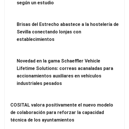
según un estudio
Brisas del Estrecho abastece a la hostelería de
Sevilla conectando lonjas con
Los estudiantes que cambian a Preply mejoran su motivación,
establecimientos
fluidez y logro de objetivos, según un estudio
Novedad en la gama Schaeffler Vehicle
Lifetime Solutions: correas acanaladas para
accionamientos auxiliares en vehículos
industriales pesados
COSITAL valora positivamente el nuevo modelo
de colaboración para reforzar la capacidad
técnica de los ayuntamientos