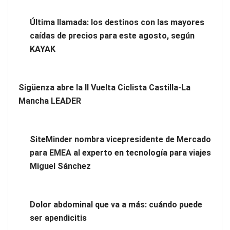
Brisas del Estrecho abastece a la hostelería de Sevilla
Última llamada: los destinos con las mayores
conectando lonjas con establecimientos
caídas de precios para este agosto, según
KAYAK
Sigüenza abre la II Vuelta Ciclista Castilla-La
Mancha LEADER
SiteMinder nombra vicepresidente de Mercado
para EMEA al experto en tecnología para viajes
Miguel Sánchez
Novedad en la gama Schaeffler Vehicle Lifetime Solutions:
correas acanaladas para accionamientos auxiliares en
Dolor abdominal que va a más: cuándo puede
vehículos industriales pesados
ser apendicitis