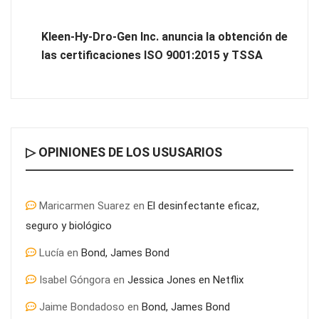
COSITAL valora positivamente el nuevo modelo de
colaboración para reforzar la capacidad técnica de los
Kleen-Hy-Dro-Gen Inc. anuncia la obtención de
ayuntamientos
las certificaciones ISO 9001:2015 y TSSA
▷ OPINIONES DE LOS USUSARIOS
Maricarmen Suarez
en
El desinfectante eficaz,
seguro y biológico
Lucía
en
Bond, James Bond
Última llamada: los destinos con las mayores caídas de precios
Isabel Góngora
en
Jessica Jones en Netflix
para este agosto, según KAYAK
Jaime Bondadoso
en
Bond, James Bond