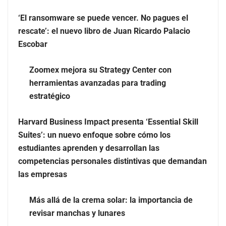
‘El ransomware se puede vencer. No pagues el
rescate’: el nuevo libro de Juan Ricardo Palacio
Escobar
Zoomex mejora su Strategy Center con
herramientas avanzadas para trading
estratégico
Harvard Business Impact presenta ‘Essential Skill
Suites’: un nuevo enfoque sobre cómo los
estudiantes aprenden y desarrollan las
Zoomex mejora su Strategy Center con herramientas
competencias personales distintivas que demandan
avanzadas para trading estratégico
las empresas
Harvard Business Impact presenta ‘Essential Skill
Más allá de la crema solar: la importancia de
Suites’: un nuevo enfoque sobre cómo los estudiantes
revisar manchas y lunares
aprenden y desarrollan las competencias personales