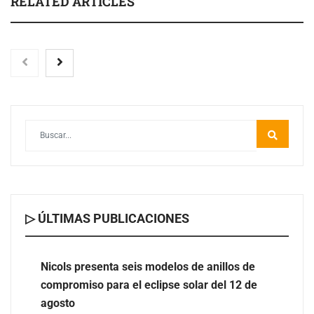
RELATED ARTICLES
▷ ÚLTIMAS PUBLICACIONES
Nicols presenta seis modelos de anillos de compromiso
para el eclipse solar del 12 de agosto
Nicols presenta seis modelos de anillos de
compromiso para el eclipse solar del 12 de
‘El ransomware se puede vencer. No pagues el rescate’:
agosto
el nuevo libro de Juan Ricardo Palacio Escobar