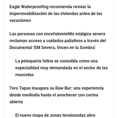
distintivas que demandan las empresas
Eagle Waterproofing recomienda revisar la
impermeabilización de las viviendas antes de las
vacaciones
Las personas con encefalomielitis miálgica severa
reclaman acceso a cuidados paliativos a través del
Documental ‘EM Severa, Voces en la Sombra’
La peluquería felina se consolida como una
especialidad muy demandada en el sector de las
mascotas
Más allá de la crema solar: la importancia de revisar
Toro Tapas inaugura su Raw Bar: una experiencia
manchas y lunares
desde mediodía hasta el anochecer con cocina
abierta
Eagle Waterproofing recomienda revisar la
impermeabilización de las viviendas antes de las
El nuevo mapa de zonas tensionadas abre