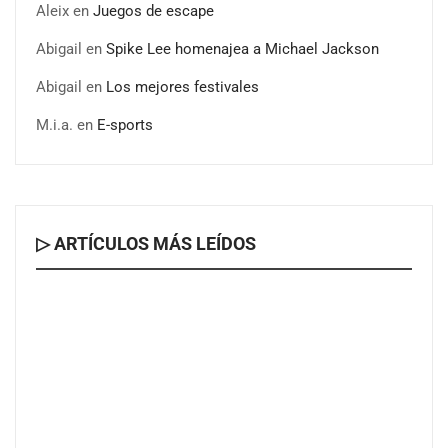
Aleix
en
Juegos de escape
Abigail
en
Spike Lee homenajea a Michael Jackson
Última llamada: los destinos con las mayores caídas de
Abigail
en
Los mejores festivales
precios para este agosto, según KAYAK
M.i.a.
en
E-sports
▷ ARTÍCULOS MÁS LEÍDOS