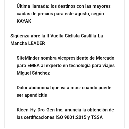
Última llamada: los destinos con las mayores
caídas de precios para este agosto, según
KAYAK
Sigüenza abre la II Vuelta Ciclista Castilla-La
Mancha LEADER
Brisas del Estrecho abastece a la hostelería de Sevilla
conectando lonjas con establecimientos
SiteMinder nombra vicepresidente de Mercado
para EMEA al experto en tecnología para viajes
Miguel Sánchez
Dolor abdominal que va a más: cuándo puede
ser apendicitis
Kleen-Hy-Dro-Gen Inc. anuncia la obtención de
las certificaciones ISO 9001:2015 y TSSA