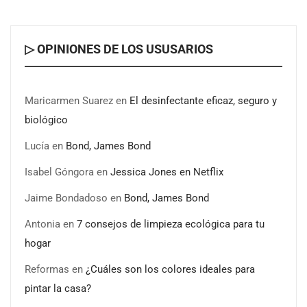
Novedad en la gama Schaeffler Vehicle Lifetime
▷ OPINIONES DE LOS USUSARIOS
Solutions: correas acanaladas para accionamientos
auxiliares en vehículos industriales pesados
Maricarmen Suarez
en
El desinfectante eficaz, seguro y
COSITAL valora positivamente el nuevo modelo de
biológico
colaboración para reforzar la capacidad técnica de los
ayuntamientos
Lucía
en
Bond, James Bond
Isabel Góngora
en
Jessica Jones en Netflix
Jaime Bondadoso
en
Bond, James Bond
Antonia
en
7 consejos de limpieza ecológica para tu
hogar
Reformas
en
¿Cuáles son los colores ideales para
pintar la casa?