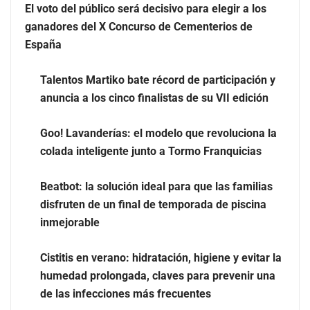
Eulalia Roig lanza ‘The Journal’, una revista digital
El voto del público será decisivo para elegir a los
mensual de entrevistas y fotografía editorial
ganadores del X Concurso de Cementerios de
España
Talentos Martiko bate récord de participación y
anuncia a los cinco finalistas de su VII edición
Goo! Lavanderías: el modelo que revoluciona la
colada inteligente junto a Tormo Franquicias
Beatbot: la solución ideal para que las familias
disfruten de un final de temporada de piscina
inmejorable
UrbanPay lanza en 19 mercados europeos su solución
de pagos inmobiliarios: hasta 82% de ahorro por cobro
Cistitis en verano: hidratación, higiene y evitar la
humedad prolongada, claves para prevenir una
El voto del público será decisivo para elegir a los
de las infecciones más frecuentes