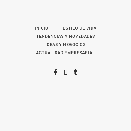
INICIO
ESTILO DE VIDA
TENDENCIAS Y NOVEDADES
IDEAS Y NEGOCIOS
ACTUALIDAD EMPRESARIAL
2026
Revista Digital
ForOpinion
Aviso Legal
Política de privacidad
Política de Cookies