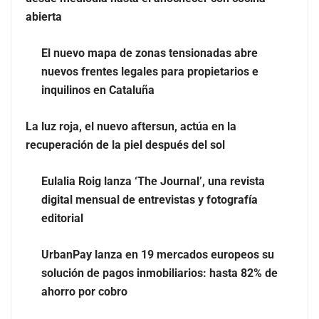
El nuevo mapa de zonas tensionadas abre nuevos
abierta
frentes legales para propietarios e inquilinos en
Cataluña
El nuevo mapa de zonas tensionadas abre
nuevos frentes legales para propietarios e
La luz roja, el nuevo aftersun, actúa en la recuperación
inquilinos en Cataluña
de la piel después del sol
La luz roja, el nuevo aftersun, actúa en la
recuperación de la piel después del sol
Eulalia Roig lanza ‘The Journal’, una revista
digital mensual de entrevistas y fotografía
editorial
UrbanPay lanza en 19 mercados europeos su
solución de pagos inmobiliarios: hasta 82% de
ahorro por cobro