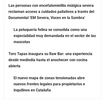
Las personas con encefalomielitis miálgica severa
reclaman acceso a cuidados paliativos a través del
Documental ‘EM Severa, Voces en la Sombra’
La peluquería felina se consolida como una
especialidad muy demandada en el sector de las
mascotas
Más allá de la crema solar: la importancia de revisar
Toro Tapas inaugura su Raw Bar: una experiencia
manchas y lunares
desde mediodía hasta el anochecer con cocina
abierta
Eagle Waterproofing recomienda revisar la
impermeabilización de las viviendas antes de las
El nuevo mapa de zonas tensionadas abre
vacaciones
nuevos frentes legales para propietarios e
inquilinos en Cataluña