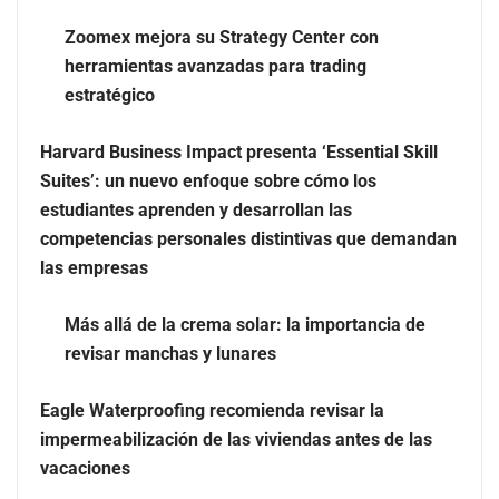
Zoomex mejora su Strategy Center con
herramientas avanzadas para trading
estratégico
Harvard Business Impact presenta ‘Essential Skill
Suites’: un nuevo enfoque sobre cómo los
estudiantes aprenden y desarrollan las
Zoomex mejora su Strategy Center con herramientas
competencias personales distintivas que demandan
avanzadas para trading estratégico
las empresas
Harvard Business Impact presenta ‘Essential Skill
Más allá de la crema solar: la importancia de
Suites’: un nuevo enfoque sobre cómo los estudiantes
revisar manchas y lunares
aprenden y desarrollan las competencias personales
distintivas que demandan las empresas
Eagle Waterproofing recomienda revisar la
impermeabilización de las viviendas antes de las
vacaciones