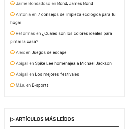
Jaime Bondadoso
en
Bond, James Bond
Antonia
en
7 consejos de limpieza ecológica para tu
hogar
Reformas
en
¿Cuáles son los colores ideales para
pintar la casa?
¿Por qué es tan determinante el asesoramiento inmobiliario
para la compra de piso?
Aleix
en
Juegos de escape
Abigail
en
Spike Lee homenajea a Michael Jackson
Abigail
en
Los mejores festivales
M.i.a.
en
E-sports
▷ ARTÍCULOS MÁS LEÍDOS