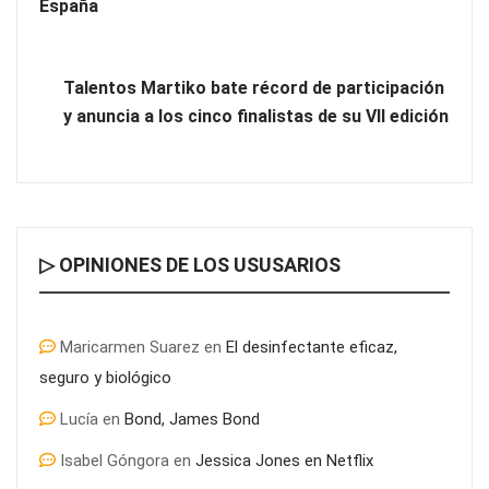
España
Talentos Martiko bate récord de participación
y anuncia a los cinco finalistas de su VII edición
▷ OPINIONES DE LOS USUSARIOS
¿Por qué los Exosomas son la revolución definitiva en el
cuidado de la piel?
Maricarmen Suarez
en
El desinfectante eficaz,
seguro y biológico
Lucía
en
Bond, James Bond
Isabel Góngora
en
Jessica Jones en Netflix