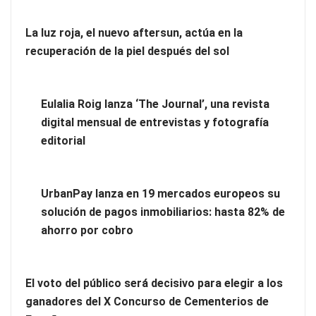
Ranking de despachos: los mejores abogados de extranjería
La luz roja, el nuevo aftersun, actúa en la
en Majadahonda
recuperación de la piel después del sol
Eulalia Roig lanza ‘The Journal’, una revista
digital mensual de entrevistas y fotografía
editorial
UrbanPay lanza en 19 mercados europeos su
solución de pagos inmobiliarios: hasta 82% de
ahorro por cobro
Tipos de suelos: parquet, tarima o laminado ¿Cuál elegir
para tu hogar?
El voto del público será decisivo para elegir a los
ganadores del X Concurso de Cementerios de