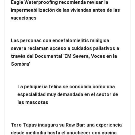
Eagle Waterproofing recomienda revisar la
impermeabilización de las viviendas antes de las
vacaciones
Las personas con encefalomielitis miálgica
severa reclaman acceso a cuidados paliativos a
través del Documental ‘EM Severa, Voces en la
Más allá de la crema solar: la importancia de revisar manchas
Sombra’
y lunares
Eagle Waterproofing recomienda revisar la
La peluquería felina se consolida como una
impermeabilización de las viviendas antes de las vacaciones
especialidad muy demandada en el sector de
las mascotas
Toro Tapas inaugura su Raw Bar: una experiencia
desde mediodía hasta el anochecer con cocina