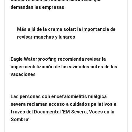
Harvard Business Impact presenta ‘Essential Skill Suites’: un
demandan las empresas
nuevo enfoque sobre cómo los estudiantes aprenden y
desarrollan las competencias personales distintivas que
demandan las empresas
Más allá de la crema solar: la importancia de
revisar manchas y lunares
Eagle Waterproofing recomienda revisar la
impermeabilización de las viviendas antes de las
vacaciones
Las personas con encefalomielitis miálgica
severa reclaman acceso a cuidados paliativos a
través del Documental ‘EM Severa, Voces en la
Más allá de la crema solar: la importancia de revisar manchas
Sombra’
y lunares