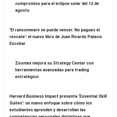
compromiso para el eclipse solar del 12 de
‘El ransomware se puede vencer. No pagues el rescate’: el
agosto
nuevo libro de Juan Ricardo Palacio Escobar
‘El ransomware se puede vencer. No pagues el
rescate’: el nuevo libro de Juan Ricardo Palacio
Escobar
Zoomex mejora su Strategy Center con
herramientas avanzadas para trading
estratégico
Harvard Business Impact presenta ‘Essential Skill
Zoomex mejora su Strategy Center con herramientas
Suites’: un nuevo enfoque sobre cómo los
avanzadas para trading estratégico
estudiantes aprenden y desarrollan las
competencias personales distintivas que