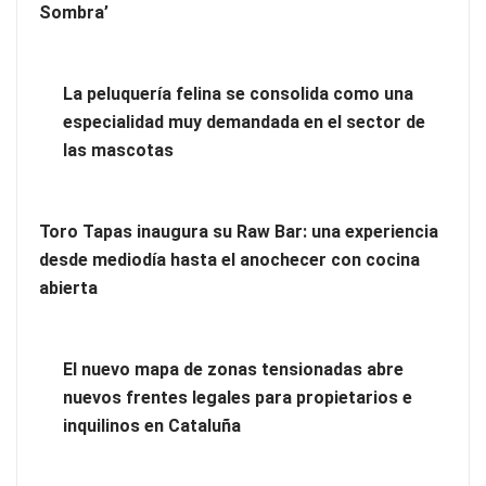
La peluquería felina se consolida como una especialidad muy
Sombra’
demandada en el sector de las mascotas
Toro Tapas inaugura su Raw Bar: una experiencia desde
La peluquería felina se consolida como una
mediodía hasta el anochecer con cocina abierta
especialidad muy demandada en el sector de
las mascotas
Toro Tapas inaugura su Raw Bar: una experiencia
desde mediodía hasta el anochecer con cocina
abierta
El nuevo mapa de zonas tensionadas abre
nuevos frentes legales para propietarios e
inquilinos en Cataluña
El nuevo mapa de zonas tensionadas abre nuevos frentes
legales para propietarios e inquilinos en Cataluña