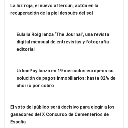
La luz roja, el nuevo aftersun, actúa en la
recuperación de la piel después del sol
La luz roja, el nuevo aftersun, actúa en la recuperación de la
piel después del sol
Eulalia Roig lanza ‘The Journal’, una revista
digital mensual de entrevistas y fotografía
editorial
UrbanPay lanza en 19 mercados europeos su
solución de pagos inmobiliarios: hasta 82% de
ahorro por cobro
El voto del público será decisivo para elegir a los
Eulalia Roig lanza ‘The Journal’, una revista digital mensual
ganadores del X Concurso de Cementerios de
de entrevistas y fotografía editorial
España