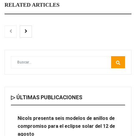
RELATED ARTICLES
▷ ÚLTIMAS PUBLICACIONES
Nicols presenta seis modelos de anillos de compromiso para el
eclipse solar del 12 de agosto
Nicols presenta seis modelos de anillos de
compromiso para el eclipse solar del 12 de
‘El ransomware se puede vencer. No pagues el rescate’: el
agosto