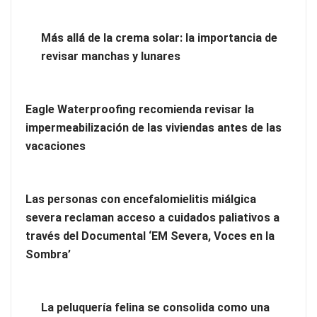
desarrollan las competencias personales distintivas que
demandan las empresas
Más allá de la crema solar: la importancia de
revisar manchas y lunares
Eagle Waterproofing recomienda revisar la
impermeabilización de las viviendas antes de las
vacaciones
Las personas con encefalomielitis miálgica
severa reclaman acceso a cuidados paliativos a
través del Documental ‘EM Severa, Voces en la
Más allá de la crema solar: la importancia de revisar manchas
Sombra’
y lunares
Eagle Waterproofing recomienda revisar la
La peluquería felina se consolida como una