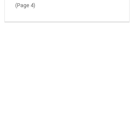
(Page 4)
TENDENCIAS Y NOVEDADES
El sushi y sus tipos
SONIA GUZMAN | FOROPINION®
noviembre 10,
2015