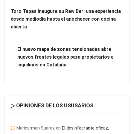
Toro Tapas inaugura su Raw Bar: una experiencia
desde mediodía hasta el anochecer con cocina
abierta
El nuevo mapa de zonas tensionadas abre
nuevos frentes legales para propietarios e
inquilinos en Cataluña
¿Por qué los Exosomas son la revolución definitiva en el
cuidado de la piel?
▷ OPINIONES DE LOS USUSARIOS
Maricarmen Suarez
en
El desinfectante eficaz,