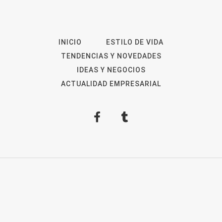
INICIO
ESTILO DE VIDA
TENDENCIAS Y NOVEDADES
IDEAS Y NEGOCIOS
ACTUALIDAD EMPRESARIAL
2026
Revista Digital
ForOpinion
Aviso Legal
Política de privacidad
Política de
Cookies