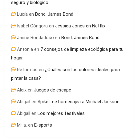
seguro y biológico
Lucía
en
Bond, James Bond
Isabel Góngora
en
Jessica Jones en Netflix
Jaime Bondadoso
en
Bond, James Bond
Antonia
en
7 consejos de limpieza ecológica para tu
¿Por qué es tan determinante el asesoramiento inmobiliario
hogar
para la compra de piso?
Reformas
en
¿Cuáles son los colores ideales para
pintar la casa?
Aleix
en
Juegos de escape
Abigail
en
Spike Lee homenajea a Michael Jackson
Abigail
en
Los mejores festivales
M.i.a.
en
E-sports