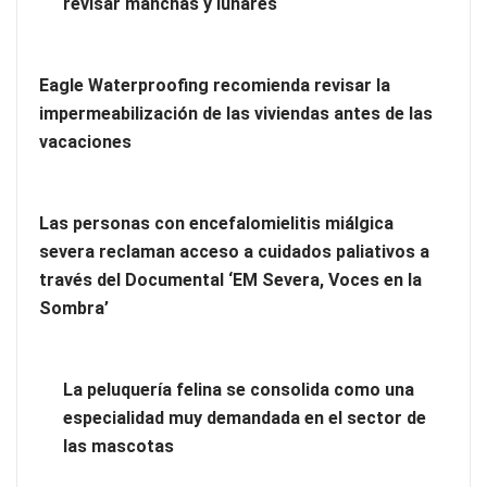
revisar manchas y lunares
Ranking de despachos: los mejores abogados de extranjería
Eagle Waterproofing recomienda revisar la
en Majadahonda
impermeabilización de las viviendas antes de las
vacaciones
Las personas con encefalomielitis miálgica
severa reclaman acceso a cuidados paliativos a
través del Documental ‘EM Severa, Voces en la
Sombra’
La peluquería felina se consolida como una
especialidad muy demandada en el sector de
Tipos de suelos: parquet, tarima o laminado ¿Cuál elegir
las mascotas
para tu hogar?