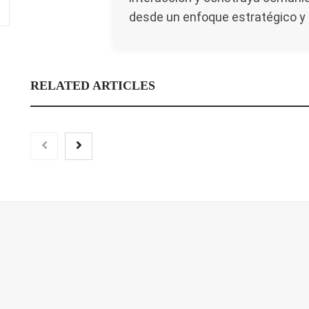
desde un enfoque estratégico y 
RELATED ARTICLES
Cómo elegir una empresa
La revolución de la p
especializada en steel frame sin
plantillas personaliz
equivocarse
impresión 3D