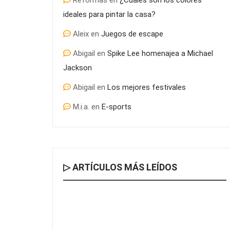
Reformas
en
¿Cuáles son los colores
ideales para pintar la casa?
Aleix
en
Juegos de escape
Abigail
en
Spike Lee homenajea a Michael
Jackson
Abigail
en
Los mejores festivales
M.i.a.
en
E-sports
▷ ARTÍCULOS MÁS LEÍDOS