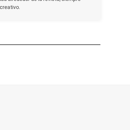
creativo.
odología:
Ranking de despachos: los
adas con
mejores abogados de extranjería
en Majadahonda