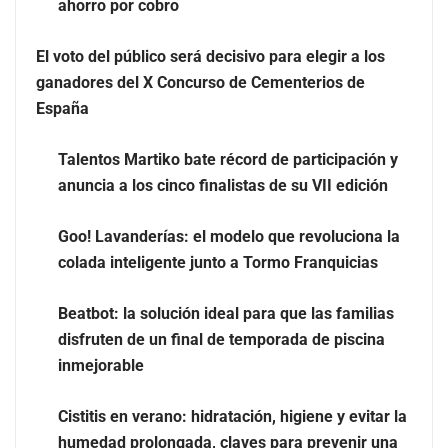
ahorro por cobro
Eulalia Roig lanza ‘The Journal’, una revista digital
El voto del público será decisivo para elegir a los
mensual de entrevistas y fotografía editorial
ganadores del X Concurso de Cementerios de
España
Talentos Martiko bate récord de participación y
anuncia a los cinco finalistas de su VII edición
Goo! Lavanderías: el modelo que revoluciona la
colada inteligente junto a Tormo Franquicias
Beatbot: la solución ideal para que las familias
disfruten de un final de temporada de piscina
inmejorable
UrbanPay lanza en 19 mercados europeos su solución
de pagos inmobiliarios: hasta 82% de ahorro por cobro
Cistitis en verano: hidratación, higiene y evitar la
humedad prolongada, claves para prevenir una