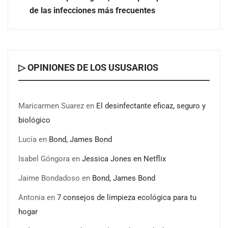
El voto del público será decisivo para elegir a los
de las infecciones más frecuentes
ganadores del X Concurso de Cementerios de España
▷ OPINIONES DE LOS USUSARIOS
Maricarmen Suarez
en
El desinfectante eficaz, seguro y
biológico
Lucía
en
Bond, James Bond
Isabel Góngora
en
Jessica Jones en Netflix
Jaime Bondadoso
en
Bond, James Bond
Antonia
en
7 consejos de limpieza ecológica para tu
hogar