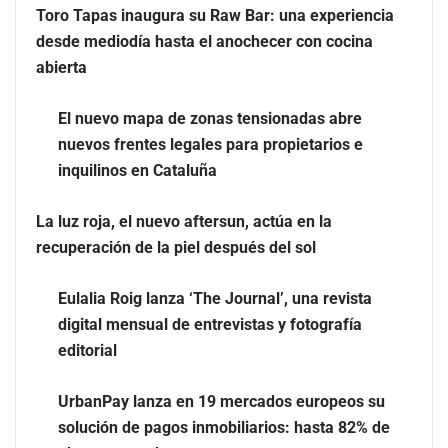
Toro Tapas inaugura su Raw Bar: una experiencia
desde mediodía hasta el anochecer con cocina
El nuevo mapa de zonas tensionadas abre nuevos
abierta
frentes legales para propietarios e inquilinos en
Cataluña
El nuevo mapa de zonas tensionadas abre
nuevos frentes legales para propietarios e
La luz roja, el nuevo aftersun, actúa en la recuperación
inquilinos en Cataluña
de la piel después del sol
La luz roja, el nuevo aftersun, actúa en la
recuperación de la piel después del sol
Eulalia Roig lanza ‘The Journal’, una revista
digital mensual de entrevistas y fotografía
editorial
UrbanPay lanza en 19 mercados europeos su
solución de pagos inmobiliarios: hasta 82% de