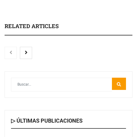
RELATED ARTICLES
Toro Tapas inaugura su Raw Bar: una experiencia
desde mediodía hasta el anochecer con cocina abierta
▷ ÚLTIMAS PUBLICACIONES