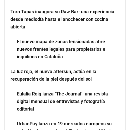
Toro Tapas inaugura su Raw Bar: una experiencia
desde mediodía hasta el anochecer con cocina abierta
Toro Tapas inaugura su Raw Bar: una experiencia
desde mediodía hasta el anochecer con cocina
abierta
El nuevo mapa de zonas tensionadas abre
nuevos frentes legales para propietarios e
inquilinos en Cataluña
La luz roja, el nuevo aftersun, actúa en la
recuperación de la piel después del sol
Eulalia Roig lanza ‘The Journal’, una revista
El nuevo mapa de zonas tensionadas abre nuevos
digital mensual de entrevistas y fotografía
frentes legales para propietarios e inquilinos en
editorial
Cataluña
UrbanPay lanza en 19 mercados europeos su