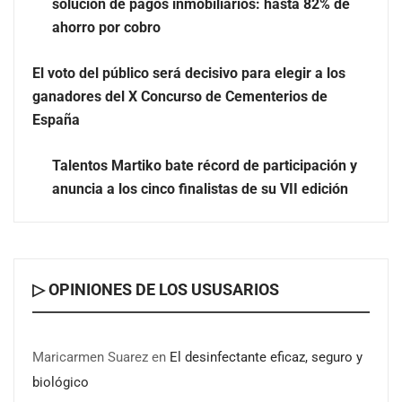
La luz roja, el nuevo aftersun, actúa en la recuperación
solución de pagos inmobiliarios: hasta 82% de
de la piel después del sol
ahorro por cobro
El voto del público será decisivo para elegir a los
ganadores del X Concurso de Cementerios de
España
Talentos Martiko bate récord de participación y
anuncia a los cinco finalistas de su VII edición
▷ OPINIONES DE LOS USUSARIOS
Maricarmen Suarez
en
El desinfectante eficaz, seguro y
biológico