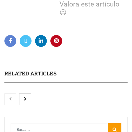
Valora este artículo
😉
RELATED ARTICLES
Eagle Waterproofing recomienda revisar la
impermeabilización de las viviendas antes de las
vacaciones
Las personas con encefalomielitis miálgica severa