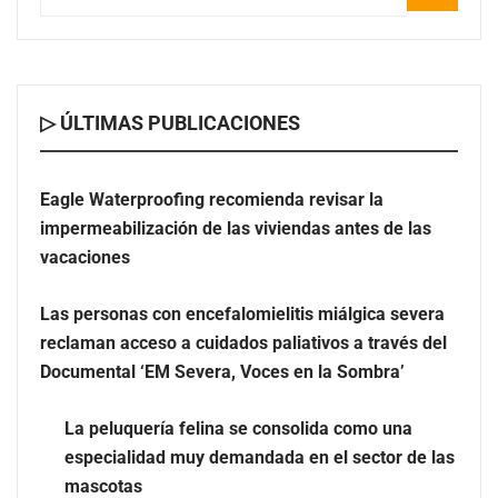
reclaman acceso a cuidados paliativos a través del
Documental ‘EM Severa, Voces en la Sombra’
▷ ÚLTIMAS PUBLICACIONES
Eagle Waterproofing recomienda revisar la
impermeabilización de las viviendas antes de las
vacaciones
Las personas con encefalomielitis miálgica severa
reclaman acceso a cuidados paliativos a través del
Documental ‘EM Severa, Voces en la Sombra’
La peluquería felina se consolida como una
especialidad muy demandada en el sector de las
La peluquería felina se consolida como una
mascotas
especialidad muy demandada en el sector de las
mascotas