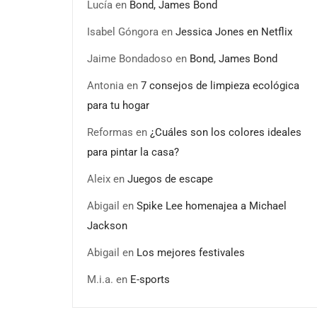
Lucía
en
Bond, James Bond
Isabel Góngora
en
Jessica Jones en Netflix
Jaime Bondadoso
en
Bond, James Bond
Antonia
en
7 consejos de limpieza ecológica
para tu hogar
Reformas
en
¿Cuáles son los colores ideales
para pintar la casa?
Aleix
en
Juegos de escape
Abigail
en
Spike Lee homenajea a Michael
Jackson
Abigail
en
Los mejores festivales
M.i.a.
en
E-sports