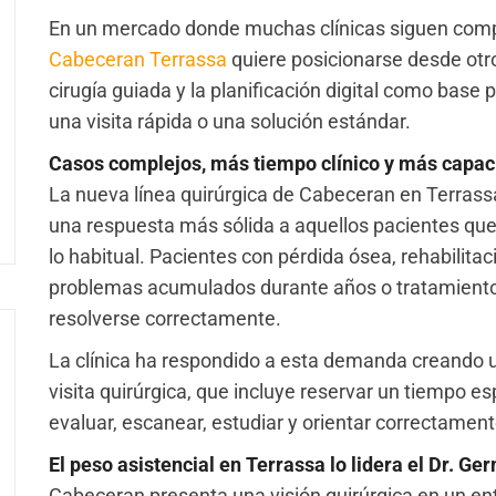
En un mercado donde muchas clínicas siguen comp
Cabeceran Terrassa
quiere posicionarse desde otro 
cirugía guiada y la planificación digital como base
una visita rápida o una solución estándar.
Casos complejos, más tiempo clínico y más capac
La nueva línea quirúrgica de Cabeceran en Terrassa
una respuesta más sólida a aquellos pacientes que
lo habitual. Pacientes con pérdida ósea, rehabilita
problemas acumulados durante años o tratamiento
resolverse correctamente.
La clínica ha respondido a esta demanda creando u
visita quirúrgica, que incluye reservar un tiempo es
evaluar, escanear, estudiar y orientar correctamente
El peso asistencial en Terrassa lo lidera el Dr. G
Cabeceran presenta una visión quirúrgica en un ent